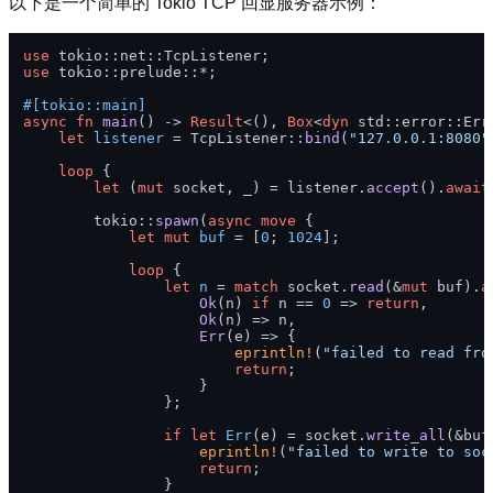
以下是一个简单的 Tokio TCP 回显服务器示例：
use
use
 tokio::prelude::*;

#[tokio::main]
async
fn
main
() 
->
Result
<(), 
Box
<
dyn
 std::error::Erro
let
listener
 = TcpListener::
bind
(
"127.0.0.1:8080"
loop
 {

let
 (
mut
 socket, _) = listener.
accept
().
await
        tokio::
spawn
(
async
move
 {

let
mut 
buf
 = [
0
; 
1024
];

loop
 {

let
n
 = 
match
 socket.
read
(&
mut
 buf).
a
Ok
(n) 
if
 n == 
0
 => 
return
,

Ok
(n) => n,

Err
(e) => {

eprintln!
(
"failed to read fro
return
;

                    }

                };

if
let
Err
(e) = socket.
write_all
(&buf
eprintln!
(
"failed to write to soc
return
;

                }
