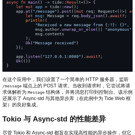
async
fn
main
() 
->
 tide::
Result
<()> {

let
mut 
app
 = tide::
new
();

    app.
at
(
"/message"
).
post
(|
mut
 req: Request<()>| 
as
let
msg
: Message = req.
body_json
().
await
?;

println!
(

"Received a new message from {:?}: {}"
,

            msg.author.
unwrap_or_else
(|| 
"anonymous"
.
            msg.contents

        );

Ok
(
"Message received"
)

    });

    app.
listen
(
"127.0.0.1:8080"
).
await
?;

Ok
(())

在这个应用中，我们设置了一个简单的 HTTP 服务器，监听
端点上的 POST 请求。当收到请求时，它尝试将请
/message
求体解析为
结构体，并将消息打印到控制台。该示例
Message
还展示了 Async-std 与其他异步库（在此例中为 Tide Web 框
架）的良好集成。
Tokio 与 Async-std 的性能差异
尽管 Tokio 和 Async-std 都旨在实现高性能的异步操作，但它