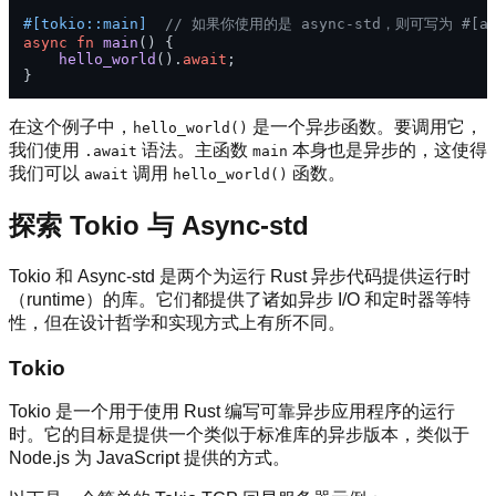
#[tokio::main]
// 如果你使用的是 async-std，则可写为 #[asy
async
fn
main
() {

hello_world
().
await
;

在这个例子中，
是一个异步函数。要调用它，
hello_world()
我们使用
语法。主函数
本身也是异步的，这使得
.await
main
我们可以
调用
函数。
await
hello_world()
探索 Tokio 与 Async-std
Tokio 和 Async-std 是两个为运行 Rust 异步代码提供运行时
（runtime）的库。它们都提供了诸如异步 I/O 和定时器等特
性，但在设计哲学和实现方式上有所不同。
Tokio
Tokio 是一个用于使用 Rust 编写可靠异步应用程序的运行
时。它的目标是提供一个类似于标准库的异步版本，类似于
Node.js 为 JavaScript 提供的方式。