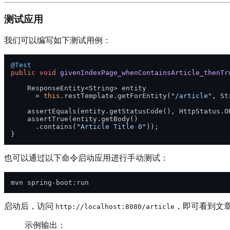
测试应用
我们可以编写如下测试用例：
@Test
public
void
givenIndexPage_whenContainsArticle_thenTr
    ResponseEntity<String> entity 

      = 
this
.restTemplate.getForEntity(
"/article"
, St
    assertEquals(entity.getStatusCode(), HttpStatus.OK
    assertTrue(entity.getBody()

      .contains(
"Article Title 0"
));

也可以通过以下命令启动应用进行手动测试：
启动后，访问
，即可看到文
http://localhost:8080/article
示例输出：