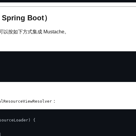
Spring Boot）
，可以按如下方式集成 Mustache。
：
alResourceViewResolver
sourceLoader)
 {


