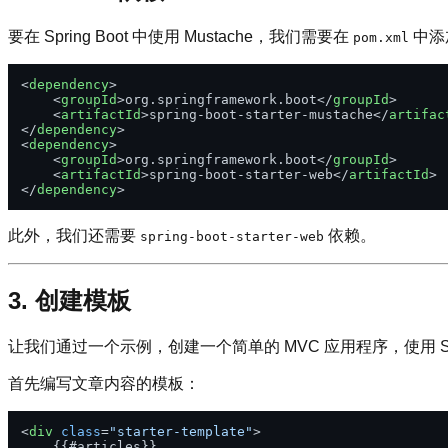
要在 Spring Boot 中使用 Mustache，我们需要在
中添加专
pom.xml
<
dependency
>
<
groupId
>
org.springframework.boot
</
groupId
>
<
artifactId
>
spring-boot-starter-mustache
</
artifac
</
dependency
>
<
dependency
>
<
groupId
>
org.springframework.boot
</
groupId
>
<
artifactId
>
spring-boot-starter-web
</
artifactId
>
</
dependency
>
此外，我们还需要
依赖。
spring-boot-starter-web
3. 创建模板
让我们通过一个示例，创建一个简单的 MVC 应用程序，使用 Spr
首先编写文章内容的模板：
<
div
class
=
"starter-template"
>
    {{#articles}}
