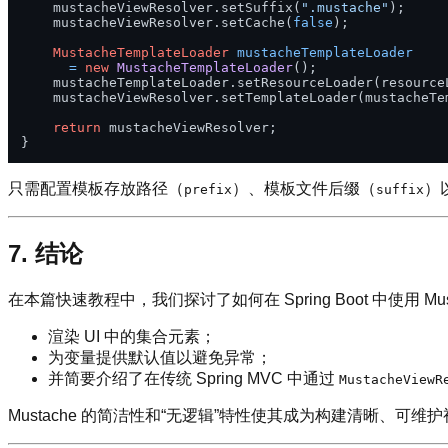
    mustacheViewResolver.setSuffix(
".mustache"
);

    mustacheViewResolver.setCache(
false
);

MustacheTemplateLoader
mustacheTemplateLoader
=
new
MustacheTemplateLoader
();

    mustacheTemplateLoader.setResourceLoader(resourceL
    mustacheViewResolver.setTemplateLoader(mustacheTem
return
 mustacheViewResolver;

只需配置模板存放路径（
）、模板文件后缀（
）
prefix
suffix
7. 结论
在本篇快速教程中，我们探讨了如何在 Spring Boot 中使用 Mus
渲染 UI 中的集合元素；
为变量提供默认值以避免异常；
并简要介绍了在传统 Spring MVC 中通过
MustacheViewR
Mustache 的简洁性和“无逻辑”特性使其成为构建清晰、可