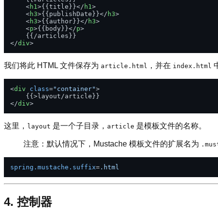
<
h1
>
{{title}}
</
h1
>
<
h3
>
{{publishDate}}
</
h3
>
<
h3
>
{{author}}
</
h3
>
<
p
>
{{body}}
</
p
>
</
div
>
我们将此 HTML 文件保存为
，并在
article.html
index.html
<
div
class
=
"container"
>
</
div
>
这里，
是一个子目录，
是模板文件的名称。
layout
article
注意：默认情况下，Mustache 模板文件的扩展名为
.mus
spring.mustache.suffix
=
.html
4. 控制器