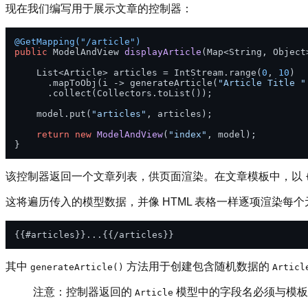
现在我们编写用于展示文章的控制器：
@GetMapping("/article")
public
 ModelAndView 
displayArticle
(Map<String, Object
    List<Article> articles = IntStream.range(
0
, 
10
)

      .mapToObj(i -> generateArticle(
"Article Title "
      .collect(Collectors.toList());

    model.put(
"articles"
, articles);

return
new
ModelAndView
(
"index"
, model);

该控制器返回一个文章列表，供页面渲染。在文章模板中，以
这将遍历传入的模型数据，并像 HTML 表格一样逐项渲染每个
其中
方法用于创建包含随机数据的
generateArticle()
Articl
注意：控制器返回的
模型中的字段名必须与模板
Article