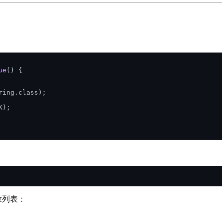
ue
()
 {

ring.class);

);

章列表：