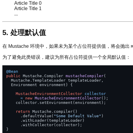
Article Title 0
Article Title 1
...
5. 处理默认值
在 Mustache 环境中，如果未为某个占位符提供值，将会抛出
为了避免此类错误，建议为所有占位符提供一个全局默认值：
@Bean
public
 Mustache.Compiler 
mustacheCompiler
(

  Mustache.TemplateLoader templateLoader, 

  Environment environment)
 {

MustacheEnvironmentCollector
collector
=
new
MustacheEnvironmentCollector
();

    collector.setEnvironment(environment);

return
 Mustache.compiler()

      .defaultValue(
"Some Default Value"
)

      .withLoader(templateLoader)

      .withCollector(collector);
