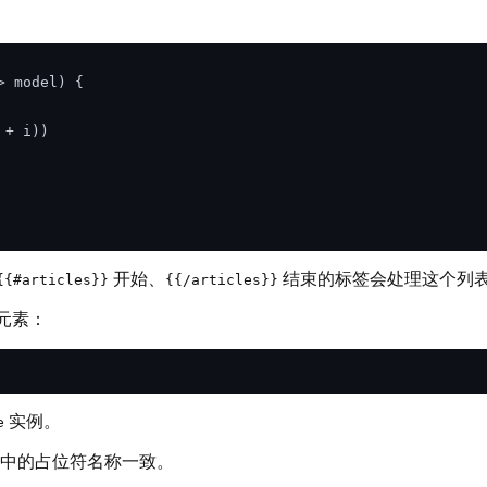
> model)
 {

 + i))

开始、
结束的标签会处理这个列
{{#articles}}
{{/articles}}
元素：
实例。
e
中的占位符名称一致。