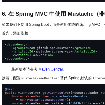
6. 在 Spring MVC 中使用 Mustache（非 
如果我们不使用 Spring Boot，而是使用传统的 Spring MVC
首先，添加依赖：
<
dependency
>
<
groupId
>
com.github.sps.mustache
</
groupId
>
<
artifactId
>
mustache-spring-view
</
artifactId
>
<
version
>
1.4
</
version
>
</
dependency
>
最新版本请参考
Maven Central
。
接着，配置
替代 Spring 默认的
MustacheViewResolver
Intern
@Bean
public
 ViewResolver 
getViewResolver
(ResourceLoader re
MustacheViewResolver
mustacheViewResolver
=
new
MustacheViewResolver
();

    mustacheViewResolver.setPrefix(
"/WEB-INF/views/"
);