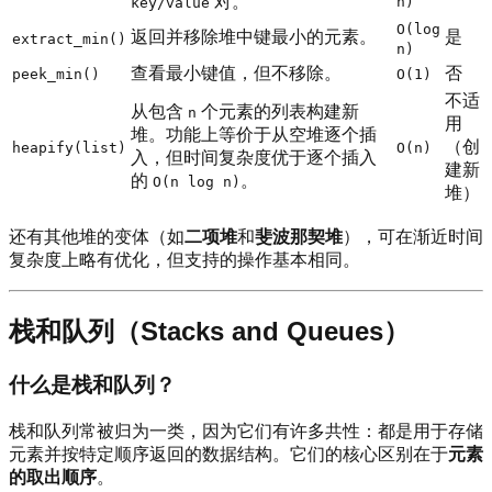
对。
n)
key/value
O(log
返回并移除堆中键最小的元素。
是
extract_min()
n)
查看最小键值，但不移除。
否
peek_min()
O(1)
不适
从包含
个元素的列表构建新
n
用
堆。功能上等价于从空堆逐个插
（创
heapify(list)
O(n)
入，但时间复杂度优于逐个插入
建新
的
。
O(n log n)
堆）
还有其他堆的变体（如
二项堆
和
斐波那契堆
），可在渐近时间
复杂度上略有优化，但支持的操作基本相同。
栈和队列（Stacks and Queues）
什么是栈和队列？
栈和队列常被归为一类，因为它们有许多共性：都是用于存储
元素并按特定顺序返回的数据结构。它们的核心区别在于
元素
的取出顺序
。