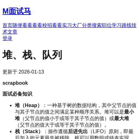
M
面试马
首页
随便看看
看看校招
看看实习
大厂分类
搜索职位
学习路线
技
术文章
登录
堆、栈、队列
更新于
2026-01-13
scrapbook
面试必备知识
堆（Heap）
：一种基于树的数据结构，其中父节点的值
与其子节点的值之间满足某种顺序关系。堆可以是
最小
堆
（父节点的值小于或等于其子节点的值）或
最大堆
（父节点的值大于或等于其子节点的值）。
栈（Stack）
：操作遵循
后进先出
（LIFO）原则，即最
后加入的元素最先被移除。栈可以用数组或链表实现。