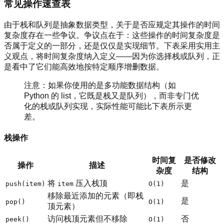
常见操作速查表
由于栈和队列是抽象数据类型，关于是否应规定其操作的时间
复杂度存在一些争议。争议点在于：这些操作的时间复杂度是
否属于定义的一部分，还是仅仅是实现细节。下表采用实用主
义观点，将时间复杂度纳入定义——因为你选择栈或队列，正
是看中了它们能高效地按特定顺序增删数据。
注意：如果你使用的是多功能数据结构（如
Python 的 list，它既是栈又是队列），而非专门优
化的栈或队列实现，实际性能可能比下表所示更
差。
栈操作
时间复
是否修改
操作
描述
杂度
结构
将
压入栈顶
是
push(item)
item
O(1)
移除最近添加的元素（即栈
是
pop()
O(1)
顶元素）
访问栈顶元素但不移除
否
peek()
O(1)