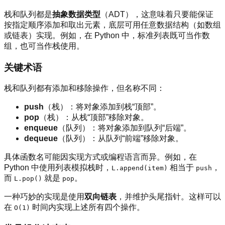
栈和队列都是
抽象数据类型
（ADT），这意味着只要能保证
按指定顺序添加和取出元素，底层可用任意数据结构（如数组
或链表）实现。例如，在 Python 中，标准列表既可当作数
组，也可当作栈使用。
关键术语
栈和队列都有添加和移除操作，但名称不同：
push
（栈）：将对象添加到栈“顶部”。
pop
（栈）：从栈“顶部”移除对象。
enqueue
（队列）：将对象添加到队列“后端”。
dequeue
（队列）：从队列“前端”移除对象。
具体函数名可能因实现方式或编程语言而异。例如，在
Python 中使用列表模拟栈时，
相当于
，
L.append(item)
push
而
就是
。
L.pop()
pop
一种巧妙的实现是使用
双向链表
，并维护头尾指针。这样可以
在
时间内实现上述所有四个操作。
O(1)