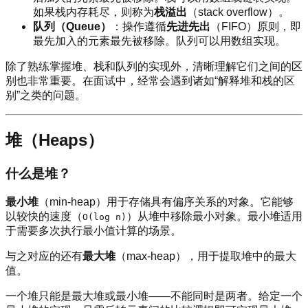
如果栈内存耗尽，则称为
栈溢出
（stack overflow）。
队列（Queue）
：操作遵循
先进先出
（FIFO）原则，即
最先加入的元素最先被移除。队列可以用数组实现。
除了熟练掌握堆、栈和队列的实现外，清晰理解它们之间的区
别也非常重要。在面试中，经常会遇到诸如“解释堆和栈的区
别”之类的问题。
堆（Heaps）
什么是堆？
最小堆
（min-heap）用于存储具有偏序关系的对象。它能够
以较快的速度（
）从堆中移除最小对象。最小堆适用
O(log n)
于需要多次执行最小值计算的场景。
与之对应的还有
最大堆
（max-heap），用于提取堆中的最大
值。
一个堆只能是最大堆或最小堆——不能同时是两者。给定一个