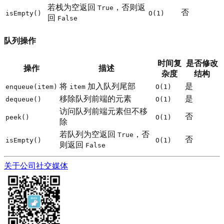
若栈为空返回
，否则返
True
否
isEmpty()
O(1)
回
False
队列操作
时间复
是否修改
操作
描述
杂度
结构
将
加入队列尾部
是
enqueue(item)
item
O(1)
移除队列前端的元素
是
dequeue()
O(1)
访问队列前端元素但不移
否
peek()
O(1)
除
若队列为空返回
，否
True
否
isEmpty()
O(1)
则返回
False
关于公司
社交媒体