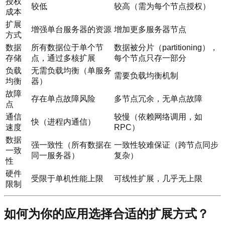
授权
较低
较高（需为每个节点授权）
成本
扩展
增强单台服务器的资源
增加更多服务器节点
方式
数据
所有数据位于单个节
数据被分片（partitioning），
存储
点，通过多核扩展
每个节点只存一部分
负载
无需负载均衡（单服务
需要负载均衡机制
均衡
器）
故障
存在单点故障风险
多节点冗余，无单点故障
点
通信
较慢（依赖网络调用，如
快（进程内通信）
速度
RPC）
数据
强一致性（所有数据在
一致性较难保证（跨节点同步
一致
同一服务器）
复杂）
性
硬件
受限于单机性能上限
可线性扩展，几乎无上限
限制
如何为你的应用选择合适的扩展方式？