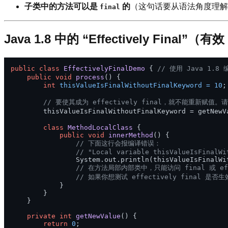
子类中的方法可以是
的
（这句话要从语法角度理
final
Java 1.8 中的 “Effectively Final”（
public
class
EffectivelyFinalDemo
 { 
// 使用 Java 1.8 
public
void
process
()
 {

int
thisValueIsFinalWithoutFinalKeyword
=
10
;
// 要使其成为 effectively final，就不能重新赋
        thisValueIsFinalWithoutFinalKeyword = getNewV
class
MethodLocalClass
 {

public
void
innerMethod
()
 {

// 下面这行会报编译错误：
// "Local variable thisValueIsFinalWi
                System.out.println(thisValueIsFinalWit
// 在方法局部内部类中，只能访问 final 或 eff
// 如果你想测试 effectively final 
            }

        }

    }

private
int
getNewValue
()
 {

return
0
;
