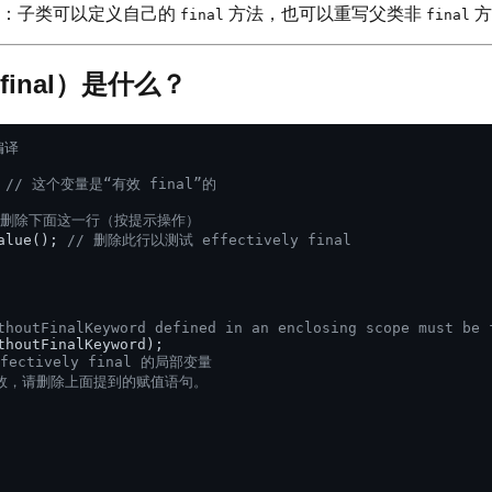
解：子类可以定义自己的
方法，也可以重写父类非
方
final
final
有效 final）是什么？
编译
 
// 这个变量是“有效 final”的
值。请删除下面这一行（按提示操作）
alue(); 
// 删除此行以测试 effectively final
thoutFinalKeyword defined in an enclosing scope must be 
houtFinalKeyword); 

ectively final 的局部变量
是否生效，请删除上面提到的赋值语句。