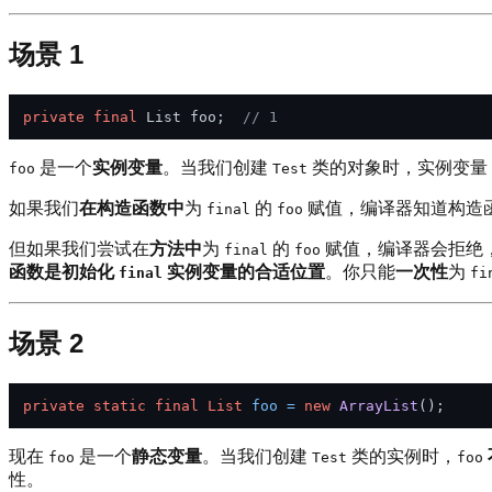
场景 1
private
final
 List foo;  
// 1
是一个
实例变量
。当我们创建
类的对象时，实例变量
foo
Test
如果我们
在构造函数中
为
的
赋值，编译器知道构造
final
foo
但如果我们尝试在
方法中
为
的
赋值，编译器会拒绝
final
foo
函数是初始化
实例变量的合适位置
。你只能
一次性
为
final
fi
场景 2
private
static
final
List
foo
=
new
ArrayList
现在
是一个
静态变量
。当我们创建
类的实例时，
foo
Test
foo
性。