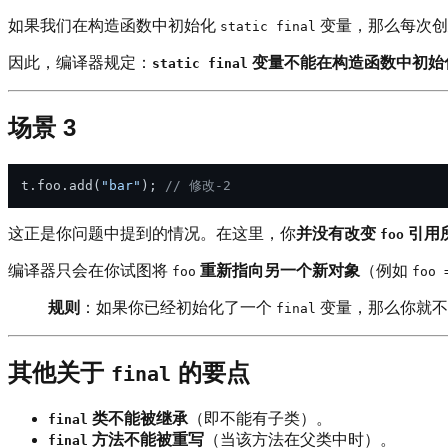
如果我们在构造函数中初始化
变量，那么每次创
static final
因此，编译器规定：
变量不能在构造函数中初始
static final
场景 3
t.foo.add(
"bar"
); 
// 修改-2
这正是你问题中提到的情况。在这里，你
并没有改变
引用
foo
编译器只会在你试图将
重新指向另一个新对象
（例如
foo
foo 
规则
：如果你已经初始化了一个
变量，那么你就不
final
其他关于
的要点
final
类不能被继承
（即不能有子类）。
final
方法不能被重写
（当该方法在父类中时）。
final