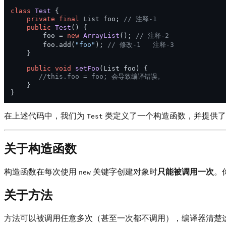
class
Test
 {

private
final
 List foo; 
// 注释-1    
public
Test
()
 {

        foo = 
new
ArrayList
(); 
// 注释-2
        foo.add(
"foo"
); 
// 修改-1   注释-3
    }

public
void
setFoo
(List foo)
 {

//this.foo = foo; 会导致编译错误。
    }

在上述代码中，我们为
类定义了一个构造函数，并提供
Test
关于构造函数
构造函数在每次使用
关键字创建对象时
只能被调用一次
。
new
关于方法
方法可以被调用任意多次（甚至一次都不调用），编译器清楚