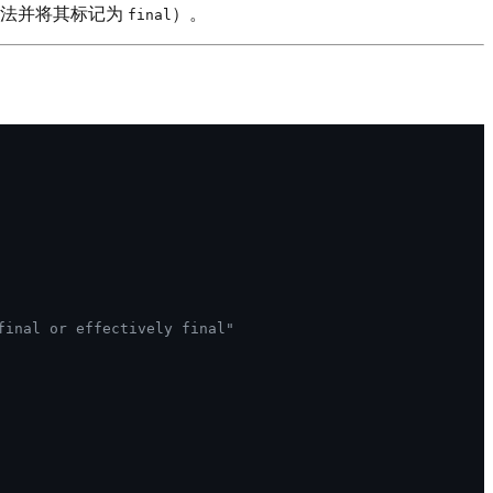
法并将其标记为
）。
final
final or effectively final"