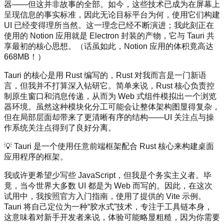
器——但这并非故事的全部。如今，这些技术已成为在屏幕上
呈现信息的事实标准，因此无论目标平台为何，使用它们构建
UI 已经变得理所当然。这一理念已经不断演进；我此刻正在
使用的 Notion 应用就是 Electron 封装的产物，它与 Tauri 共
享最初的核心思想。（话虽如此，Notion 应用的体积竟高达
668MB！）
Tauri 的核心是用 Rust 编写的，Rust 对我而言是一门新语
言，但我并不打算深入钻研它。简单来说，Rust 核心负责控
制原生窗口和消息传递，从而为 Web 式组件模拟出一个浏览
器环境。虽然这种模块化分工可能会让整体架构图显得复杂，
但在局部层面却带来了更清晰有序的结构——UI 关注点与操
作系统关注点得到了良好分离。
💡 Tauri 是一个使用任意前端框架配合 Rust 核心来构建桌面
应用程序的框架。
我或许更希望少写些 JavaScript，但我是个务实主义者。毕
竟，当今世界大多数 UI 都是为 Web 而写的。因此，在这次
试用中，我按照官方入门指南，使用了提供的 Vite 示例。
Tauri 将自己定位为一种“胶水式”技术，专注于工具链本身，
这意味着对新手开发者来说，体验可能略显粗糙，因为你需要