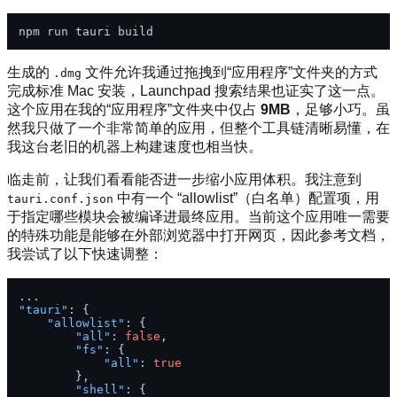
生成的
文件允许我通过拖拽到“应用程序”文件夹的方式
.dmg
完成标准 Mac 安装，Launchpad 搜索结果也证实了这一点。
这个应用在我的“应用程序”文件夹中仅占
9MB
，足够小巧。虽
然我只做了一个非常简单的应用，但整个工具链清晰易懂，在
我这台老旧的机器上构建速度也相当快。
临走前，让我们看看能否进一步缩小应用体积。我注意到
中有一个 “allowlist”（白名单）配置项，用
tauri.conf.json
于指定哪些模块会被编译进最终应用。当前这个应用唯一需要
的特殊功能是能够在外部浏览器中打开网页，因此参考文档，
我尝试了以下快速调整：
"tauri"
:
{
"allowlist"
:
{
"all"
:
false
,
"fs"
:
{
"all"
:
true
}
,
"shell"
:
{