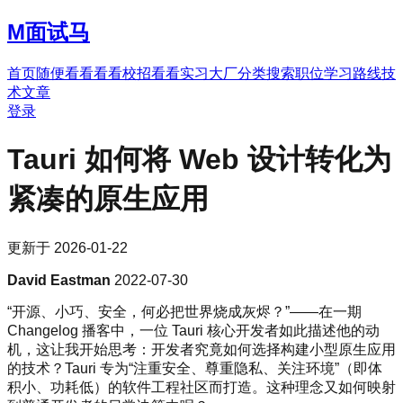
M
面试马
首页
随便看看
看看校招
看看实习
大厂分类
搜索职位
学习路线
技
术文章
登录
Tauri 如何将 Web 设计转化为
紧凑的原生应用
更新于
2026-01-22
David Eastman
2022-07-30
“开源、小巧、安全，何必把世界烧成灰烬？”——在一期
Changelog 播客中，一位 Tauri 核心开发者如此描述他的动
机，这让我开始思考：开发者究竟如何选择构建小型原生应用
的技术？Tauri 专为“注重安全、尊重隐私、关注环境”（即体
积小、功耗低）的软件工程社区而打造。这种理念又如何映射