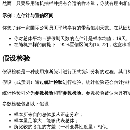
然而，只要采用随机抽样并拥有合适的样本量，你就有理由相
示例：点估计与置信区间
你想了解一家国际公司员工平均享有的带薪假期天数。在从随
你对总体平均带薪假期天数的点估计是样本均值：19天
在随机抽样的前提下，95%置信区间为[16, 22]，这
假设检验
假设检验是一种使用推断统计进行正式统计分析的过程。其目
假设（或预测）通过
统计检验
进行检验。统计检验还会估计抽
统计检验可分为
参数检验
和
非参数检验
。参数检验被认为具有
参数检验包含以下假设：
样本所来自的总体服从正态分布；
样本量足够大，能够代表总体；
所比较的各组的方差（一种变异性度量）相似。