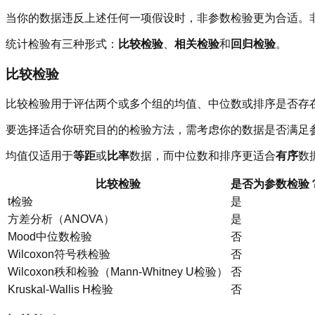
当你的数据违反上述任何一项假设时，非参数检验更为合适。非
统计检验有三种形式：
比较检验
、
相关检验
和
回归检验
。
比较检验
比较检验用于评估两个或多个组的均值、中位数或排序是否存
要选择适合你研究目的的检验方法，需考虑你的数据是否满足
均值仅适用于
等距
或
比率
数据，而中位数和排序更适合
有序
数
比较检验
是否为参数检验
t检验
是
方差分析（ANOVA）
是
Mood中位数检验
否
Wilcoxon符号秩检验
否
Wilcoxon秩和检验（Mann-Whitney U检验）
否
Kruskal-Wallis H检验
否