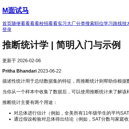
M
面试马
首页
随便看看
看看校招
看看实习
大厂分类
搜索职位
学习路线
技
登录
推断统计学 | 简明入门与示例
更新于
2026-02-06
Pritha Bhandari
2023-06-22
描述性统计用于总结数据集的特征，而推断统计则帮助你根据
当你从一个样本中收集了数据后，可以使用推断统计来了解该
推断统计主要有两个用途：
对总体进行估计（例如，全美所有11年级学生的平均SA
通过假设检验对总体得出结论（例如，SAT分数与家庭