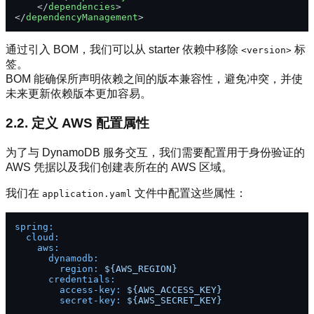
</
dependencies
>
</
dependencyManagement
>
通过引入 BOM，我们可以从 starter 依赖中移除
标
<version>
签。
BOM 能确保所声明依赖之间的版本兼容性，避免冲突，并使
未来更新依赖版本更加容易。
2.2. 定义 AWS 配置属性
为了与 DynamoDB 服务交互，我们需要配置用于身份验证的
AWS 凭据以及我们创建表所在的 AWS 区域。
我们在
文件中配置这些属性：
application.yaml
spring:
cloud:
aws:
dynamodb:
region:
${AWS_REGION}
credentials:
access-key:
${AWS_ACCESS_KEY}
secret-key:
${AWS_SECRET_KEY}