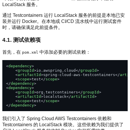
LocalStack 服务。
通过 Testcontainers 运行 LocalStack 服务的前提是本地已安
装并运行 Docker。在本地或 CI/CD 流水线中运行测试套件
时，请确保满足此前提条件。
4.1. 测试依赖项
首先，在
中添加必要的测试依赖：
pom.xml
<
dependency
>
<
groupId
>
io.awspring.cloud
</
groupId
>
<
artifactId
>
spring-cloud-aws-testcontainers
</
arti
<
scope
>
test
</
scope
>
</
dependency
>
<
dependency
>
<
groupId
>
org.testcontainers
</
groupId
>
<
artifactId
>
localstack
</
artifactId
>
<
scope
>
test
</
scope
>
</
dependency
>
我们引入了 Spring Cloud AWS Testcontainers 依赖和
Testcontainers 的 LocalStack 模块。这些依赖为我们提供了