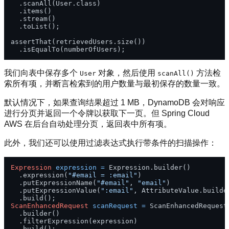
  .scanAll(User.class)

  .items()

  .stream()

  .toList();

assertThat(retrievedUsers.size())

我们向表中保存多个
对象，然后使用
方法检
User
scanAll()
索所有项，并断言检索到的用户数量与最初保存的数量一致。
默认情况下，如果查询结果超过 1 MB，DynamoDB 会对响应
进行分页并返回一个令牌以获取下一页。但 Spring Cloud
AWS 在后台自动处理分页，返回表中所有项。
此外，我们还可以使用过滤表达式执行带条件的扫描操作：
Expression
expression
=
 Expression.builder()

  .expression(
"#email = :email"
)

  .putExpressionName(
"#email"
, 
"email"
)

  .putExpressionValue(
":email"
, AttributeValue.builde
ScanEnhancedRequest
scanRequest
=
 ScanEnhancedRequest

  .builder()

  .filterExpression(expression)
