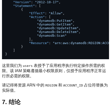
"Version"
:
"2012-10-17"
,
"Statement"
:
[
{
"Effect"
:
"Allow"
,
"Action"
:
[
"dynamodb:PutItem"
,
"dynamodb:GetItem"
,
"dynamodb:UpdateItem"
,
"dynamodb:DeleteItem"
,
"dynamodb:Scan"
]
,
"Resource"
:
"arn:aws:dynamodb:REGION:ACCO
}
]
}
这里我们为
表授予了应用程序执行特定操作所需的权
users
限。该 IAM 策略遵循最小权限原则，仅授予应用程序正常运
行所必需的权限。
请记得将资源 ARN 中的
和
占位符替换为
REGION
ACCOUNT_ID
实际值。
7. 结论