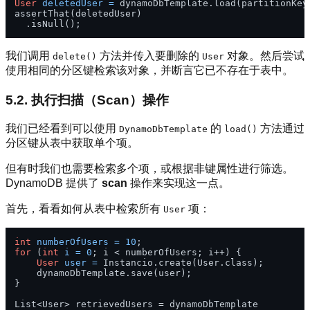
User
deletedUser
=
 dynamoDbTemplate.load(partitionKey,
assertThat(deletedUser)

我们调用
方法并传入要删除的
对象。然后尝试
delete()
User
使用相同的分区键检索该对象，并断言它已不存在于表中。
5.2. 执行扫描（Scan）操作
我们已经看到可以使用
的
方法通过
DynamoDbTemplate
load()
分区键从表中获取单个项。
但有时我们也需要检索多个项，或根据非键属性进行筛选。
DynamoDB 提供了
scan
操作来实现这一点。
首先，看看如何从表中检索所有
项：
User
int
numberOfUsers
=
10
for
 (
int
i
=
0
; i < numberOfUsers; i++) {

User
user
=
 Instancio.create(User.class);

    dynamoDbTemplate.save(user);

}

List<User> retrievedUsers = dynamoDbTemplate
