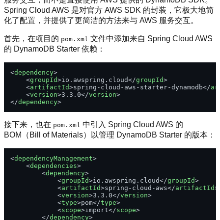
Spring Cloud AWS 是对官方 AWS SDK 的封装，它极大地简
化了配置，并提供了更简洁的方法来与 AWS 服务交互。
首先，在项目的
文件中添加来自 Spring Cloud AWS
pom.xml
的 DynamoDB Starter 依赖：
<
dependency
>
<
groupId
>
io.awspring.cloud
</
groupId
>
<
artifactId
>
spring-cloud-aws-starter-dynamodb
</
ar
<
version
>
3.3.0
</
version
>
</
dependency
>
接下来，也在
中引入 Spring Cloud AWS 的
pom.xml
BOM（Bill of Materials）以管理 DynamoDB Starter 的版本：
<
dependencyManagement
>
<
dependencies
>
<
dependency
>
<
groupId
>
io.awspring.cloud
</
groupId
>
<
artifactId
>
spring-cloud-aws
</
artifactId
>
<
version
>
3.3.0
</
version
>
<
type
>
pom
</
type
>
<
scope
>
import
</
scope
>
</
dependency
>