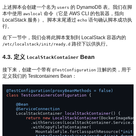
上述脚本会创建一个名为
的 DynamoDB 表。我们在脚
users
本中使用
命令（它是 AWS CLI 的包装器，指向
awslocal
LocalStack 服务）。脚本末尾通过
语句确认脚本成功执
echo
行。
在下一节中，我们会将此脚本复制到 LocalStack 容器内的
路径下以供执行。
/etc/localstack/init/ready.d
4.3. 定义
Bean
LocalStackContainer
接下来，创建一个带有
注解的类，用于
@TestConfiguration
定义我们的 Testcontainers Bean：
@TestConfiguration(proxyBeanMethods = false)
class
TestcontainersConfiguration
 {

@Bean
@ServiceConnection
    LocalStackContainer 
localStackContainer
()
 {

return
new
LocalStackContainer
(DockerImageNam
          .withServices(LocalStackContainer.Service.DY
          .withCopyFileToContainer(

            MountableFile.forClasspathResource(
"init-