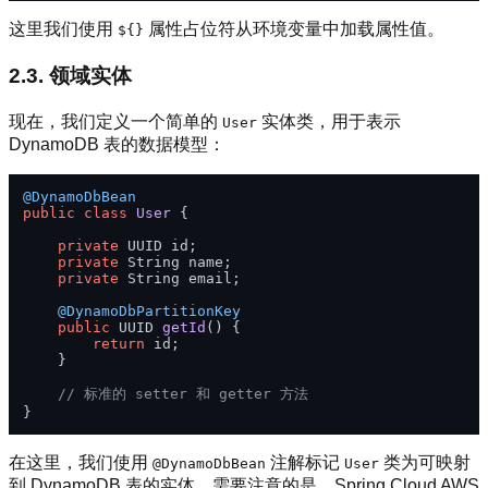
这里我们使用
属性占位符从环境变量中加载属性值。
${}
2.3. 领域实体
现在，我们定义一个简单的
实体类，用于表示
User
DynamoDB 表的数据模型：
@DynamoDbBean
public
class
User
 {

private
 UUID id;

private
 String name;

private
 String email;

@DynamoDbPartitionKey
public
 UUID 
getId
()
 {

return
 id;

    }

// 标准的 setter 和 getter 方法
在这里，我们使用
注解标记
类为可映射
@DynamoDbBean
User
到 DynamoDB 表的实体。需要注意的是，Spring Cloud AWS