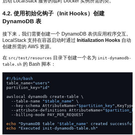
启动 LocalStack 服务的临时 Docker 实例所需的类。
4.2. 使用初始化钩子（Init Hooks）创建
DynamoDB 表
接下来，我们需要创建一个 DynamoDB 表供应用程序交互。
LocalStack 支持在容器启动时通过
Initialization Hooks
自动
创建所需的 AWS 资源。
在
目录下创建一个名为
src/test/resources
init-dynamodb-
的 Bash 脚本：
table.sh
#!/bin/bash
table_name=
"users"
partition_key=
"id"
awslocal dynamodb create-table \

  --table-name 
"
$table_name
"
 \

  --key-schema AttributeName=
"
$partition_key
"
,KeyType
  --attribute-definitions AttributeName=
"
$partition_k
  --billing-mode PAY_PER_REQUEST

echo
"DynamoDB table '
$table_name
' created successful
echo
"Executed init-dynamodb-table.sh"