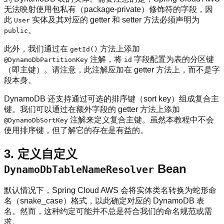
无法映射使用包私有（package-private）修饰符的字段，因
此
实体及其对应的 getter 和 setter 方法必须声明为
User
。
public
此外，我们通过在
方法上添加
getId()
注解，将
字段配置为表的分区键
@DynamoDbPartitionKey
id
（即主键）。请注意，此注解应加在 getter 方法上，而不是字
段本身。
DynamoDB 还支持通过可选的排序键（sort key）组成复合主
键。我们可以通过在额外字段的 getter 方法上添加
注解来定义复合主键。虽然本教程中不会
@DynamoDbSortKey
使用排序键，但了解它的存在是有益的。
3. 定义自定义
Bean
DynamoDbTableNameResolver
默认情况下，Spring Cloud AWS 会将实体类名转换为蛇形命
名（snake_case）格式，以此确定对应的 DynamoDB 表
名。然而，这种约定可能并不总是符合我们的命名规范或需
求。