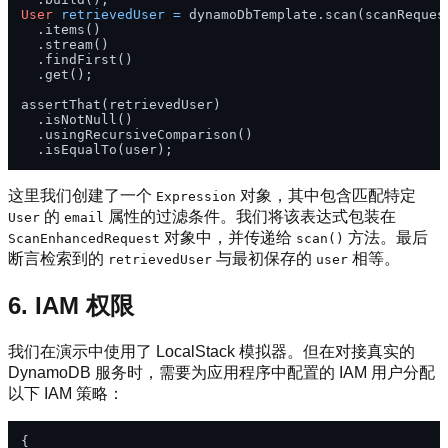
User
retrievedUser
=
 dynamoDbTemplate.scan(scanRequest
  .items()

  .stream()

  .findFirst()

  .get();

assertThat(retrievedUser)

  .isNotNull()

  .usingRecursiveComparison()

这里我们创建了一个
对象，其中包含匹配特定
Expression
的
属性的过滤条件。我们将该表达式包装在
User
email
对象中，并传递给
方法。最后
ScanEnhancedRequest
scan()
断言检索到的
与最初保存的
相等。
retrievedUser
user
6. IAM 权限
我们在演示中使用了 LocalStack 模拟器。但在对接真实的
DynamoDB 服务时，需要为应用程序中配置的 IAM 用户分配
以下 IAM 策略：
{