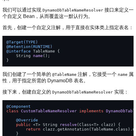
我们可以通过实现
接口来定义一
DynamoDbTableNameResolver
个自定义 Bean，从而覆盖这一默认行为。
首先，创建一个自定义注解，用于直接在实体类上指定表名：
@Target(TYPE)
@Retention(RUNTIME)
@interface
 TableName {

    String 
name
()
;

我们创建了一个简单的
注解，它接受一个
属
@TableName
name
性，用于指定所需的 DynamoDB 表名。
接下来，创建自定义的
实现：
DynamoDbTableNameResolver
@Component
class
CustomTableNameResolver
implements
DynamoDbTabl
@Override
public
 <T> String 
resolve
(Class<T> clazz)
 {

return
 clazz.getAnnotation(TableName.class).na
    }
