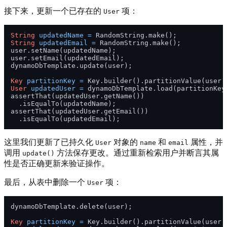
接下来，更新一个已存在的
项：
User
String
updatedName
=
String
updatedEmail
=
 RandomString.make();

user.setName(updatedName);

user.setEmail(updatedEmail);

dynamoDbTemplate.update(user);

Key
partitionKey
=
User
updatedUser
=
 dynamoDbTemplate.load(partitionKey,
assertThat(updatedUser.getName())

  .isEqualTo(updatedName);

assertThat(updatedUser.getEmail())

这里我们更新了已持久化
对象的
和
属性，并
User
name
email
调用
方法保存更改。通过重新检索用户并断言其属
update()
性是否正确更新来验证操作。
最后，从表中删除一个
项：
User
dynamoDbTemplate.delete(user);

Key
partitionKey
=