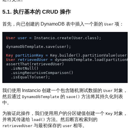
5.1. 执行基本的 CRUD 操作
首先，向已创建的 DynamoDB 表中插入一个新的
项：
User
User
user
=
 Instancio.create(User.class);

dynamoDbTemplate.save(user);

Key
partitionKey
=
User
retrievedUser
=
 dynamoDbTemplate.load(partitionKe
assertThat(retrievedUser)

  .isNotNull()

  .usingRecursiveComparison()

我们使用 Instancio 创建一个包含随机测试数据的
对象，
User
然后通过
的
方法将其持久化到表
DynamoDbTemplate
save()
中。
为验证此操作，我们使用用户的分区键值创建一个
对象，
Key
并将其传递给
方法。然后断言检索到的
load()
与最初保存的
相等。
retrievedUser
user