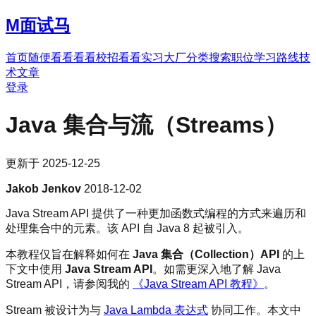
M
面试马
首页
随便看看
看看校招
看看实习
大厂分类
搜索职位
学习路线
技
术文章
登录
Java 集合与流（Streams）
更新于
2025-12-25
Jakob Jenkov
2018-12-02
Java Stream API 提供了一种更加函数式编程的方式来遍历和
处理集合中的元素。该 API 自 Java 8 起被引入。
本教程仅旨在解释如何在
Java 集合（Collection）API
的上
下文中使用
Java Stream API
。如需更深入地了解 Java
Stream API，请参阅我的
《Java Stream API 教程》
。
Stream 被设计为与
Java Lambda 表达式
协同工作。本文中