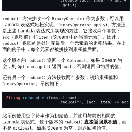
                       .reduce((acc, item) -> acc + 
"
方法接收一个
作为参数，可以用
reduce()
BinaryOperator
Lambda 表达式轻松实现。
方法正
BinaryOperator.apply()
是上述 Lambda 表达式所实现的方法。它接收两个参数：
（累积值）和
（Stream 中的当前元素）。因此，
acc
item
返回的是处理完最后一个元素后的累积结果。在上
reduce()
面的例子中，每个元素都被拼接到累积值后面。
这个版本的
返回一个
。如果 Stream 为
reduce()
Optional
空，则
返回
；否则返回归约后的值。
Optional.get()
null
还有另一个
方法接收两个参数：初始累积值和
reduce()
。示例如下：
BinaryOperator
String
reduced
=
 items.stream()

                      .reduce(
""
, (acc, item) -> acc 
此示例使用空字符串作为初始值，并使用与前例相同的
Lambda 表达式。这个版本的
直接返回累积值
，而
reduce()
不是
。如果 Stream 为空，则返回初始值。
Optional