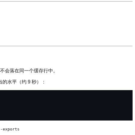
字段不会落在同一个缓存行中。
的水平（约 9 秒）：
d-exports