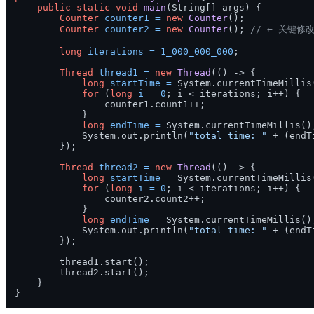
public
static
void
main
(String[] args)
 {

Counter
counter1
=
new
Counter
();

Counter
counter2
=
new
Counter
(); 
// ← 关键
long
iterations
=
1_000_000_000
;

Thread
thread1
=
new
Thread
(() -> {

long
startTime
=
 System.currentTimeMillis(
for
 (
long
i
=
0
; i < iterations; i++) {

                counter1.count1++;

            }

long
endTime
=
 System.currentTimeMillis();
            System.out.println(
"total time: "
 + (endT
        });

Thread
thread2
=
new
Thread
(() -> {

long
startTime
=
 System.currentTimeMillis(
for
 (
long
i
=
0
; i < iterations; i++) {

                counter2.count2++;

            }

long
endTime
=
 System.currentTimeMillis();
            System.out.println(
"total time: "
 + (endT
        });

        thread1.start();

        thread2.start();

    }
