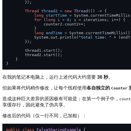
        });

Thread
thread2
=
new
Thread
(() -> {

long
startTime
=
 System.currentTimeMillis(
for
 (
long
i
=
0
; i < iterations; i++) {

                counter2.count2++;

            }

long
endTime
=
 System.currentTimeMillis();
            System.out.println(
"total time: "
 + (endT
        });

        thread1.start();

        thread2.start();

    }

在我的笔记本电脑上，运行上述代码大约需要
36 秒
。
但如果将代码稍作修改，让每个线程使用
各自独立的
Counter
造成这种巨大差异的原因极有可能是：在第一个例子中，
count
享缓存行，因此避免了伪共享。
修改后的代码（仅一行不同，已加粗）：
public
class
FalseSharingExample
 {
