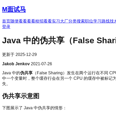
M
面试马
首页
随便看看
看看校招
看看实习
大厂分类
搜索职位
学习路线
技
登录
Java 中的伪共享（False Shar
更新于
2025-12-29
Jakob Jenkov
2021-07-26
Java 中的
伪共享
（False Sharing）发生在两个运行在不
中一个变量时，整个缓存行会在另一个 CPU 的缓存中被标记
失。
伪共享示意图
下图展示了 Java 中伪共享的情形：