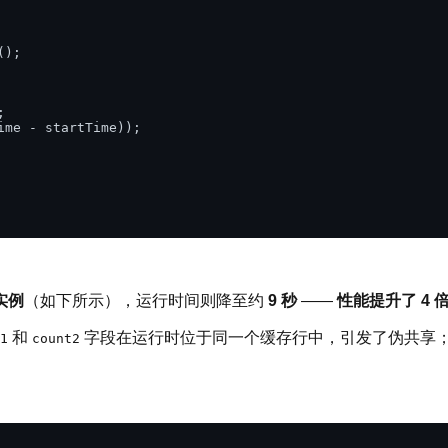
);



ime - startTime));

实例
（如下所示），运行时间则降至约
9 秒
——
性能提升了 4 
和
字段在运行时位于同一个缓存行中，引发了伪共享
1
count2