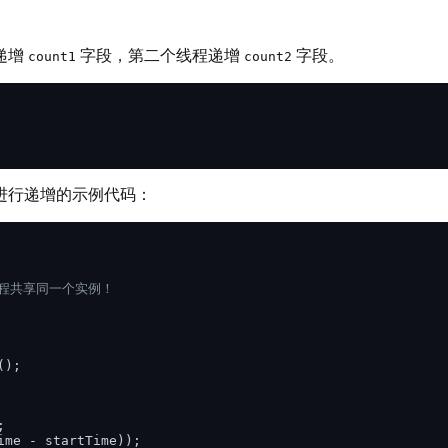
递增
字段，第二个线程递增
字段。
count1
count2
进行递增的示例代码：
线程共享同一个实例！
);



ime - startTime));
