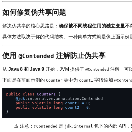
如何修复伪共享问题
解决伪共享的核心思路是：
确保被不同线程使用的独立变量不存
具体方法取决于你的代码结构。一种简单方式就是像上面示例
使用
注解防止伪共享
@Contended
从
Java 8 和 Java 9
开始，JVM 提供了
注解，可
@Contended
下面是在前面示例的
类中为
字段添加
Counter
count1
@Conten
public
class
Counter1
 {

@jdk
.internal.vm.annotation.Contended

public
volatile
long
count1
=
0
;

public
volatile
long
count2
=
0
;

⚠️ 注意：
是
包下的内部 API
@Contended
jdk.internal