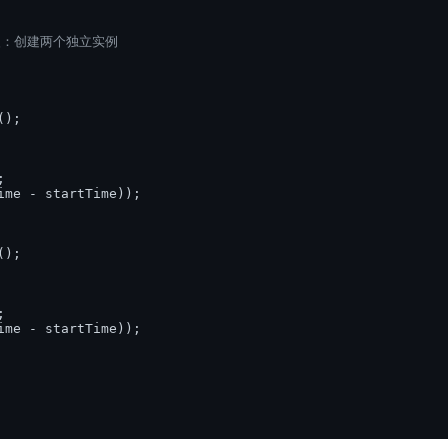
修改：创建两个独立实例
);



ime - startTime));

);



ime - startTime));
