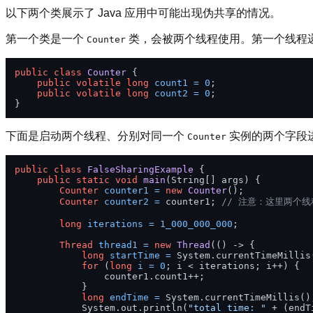
以下两个类展示了 Java 应用中可能出现伪共享的情况。
第一个类是一个
类，会被两个线程使用。第一个线程
Counter
public
class
Counter
 {

public
volatile
long
count1
=
0
;

public
volatile
long
count2
=
0
;

下面是启动两个线程、分别对同一个
实例的两个字段
Counter
public
class
FalseSharingExample
 {

public
static
void
main
(String[] args)
 {

Counter
counter1
=
new
Counter
();

Counter
counter2
=
 counter1; 
// 注意：这里两个
long
iterations
=
1_000_000_000
;

Thread
thread1
=
new
Thread
(() -> {

long
startTime
=
 System.currentTimeMillis(
for
 (
long
i
=
0
; i < iterations; i++) {

                counter1.count1++;

            }

long
endTime
=
 System.currentTimeMillis();
            System.out.println(
"total time: "
 + (endT