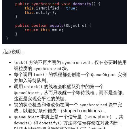
public
synchronized
void
doNotify
()
 {

this
.isNotified = 
true
;

this
.notify();

    }

public
boolean
equals
(Object o)
 {

return
this
 == o;

    }

几点说明：
方法不再声明为
，仅在必要时使用
lock()
synchronized
细粒度的
块。
synchronized
每个调用
的线程都会创建一个
实例
lock()
QueueObject
并加入等待队列。
调用
的线程会唤醒队列中的第一个
unlock()
，从而只唤醒一个等待线程，而不是全部。
QueueObject
这正是实现公平性的关键。
锁的状态检查和修改仍在同一个
块中完
synchronized
成，以避免“条件错失”（slipped conditions）。
本质上是一个信号量（semaphore），其
QueueObject
和
方法将信号存储在对象内部，
doWait()
doNotify()
以防止因线程调度导致的“信号丢失”（missed