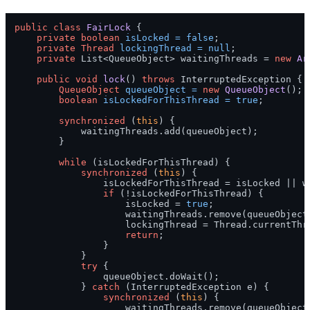
public
class
FairLock
 {

private
boolean
isLocked
=
false
;

private
Thread
lockingThread
=
null
;

private
 List<QueueObject> waitingThreads = 
new
Ar
public
void
lock
()
throws
 InterruptedException {

QueueObject
queueObject
=
new
QueueObject
();

boolean
isLockedForThisThread
=
true
;

synchronized
 (
this
) {

            waitingThreads.add(queueObject);

        }

while
 (isLockedForThisThread) {

synchronized
 (
this
) {

                isLockedForThisThread = isLocked || w
if
 (!isLockedForThisThread) {

                    isLocked = 
true
;

                    waitingThreads.remove(queueObject)
                    lockingThread = Thread.currentThre
return
;

                }

            }

try
 {

                queueObject.doWait();

            } 
catch
 (InterruptedException e) {

synchronized
 (
this
) {

                    waitingThreads.remove(queueObject)