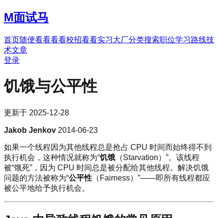
M
面试马
首页
随便看看
看看校招
看看实习
大厂分类
搜索职位
学习路线
技
术文章
登录
饥饿与公平性
更新于
2025-12-28
Jakob Jenkov
2014-06-23
如果一个线程因为其他线程总是抢占 CPU 时间而始终得不到
执行机会，这种情况就称为“
饥饿
（Starvation）”。该线程
被“饿死”，因为 CPU 时间总是被分配给其他线程。解决饥饿
问题的方法被称为“
公平性
（Fairness）”——即所有线程都应
被公平地给予执行机会。