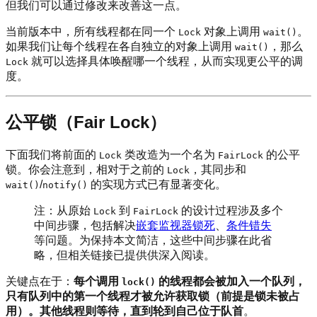
但我们可以通过修改来改善这一点。
当前版本中，所有线程都在同一个
对象上调用
。
Lock
wait()
如果我们让每个线程在各自独立的对象上调用
，那么
wait()
就可以选择具体唤醒哪一个线程，从而实现更公平的调
Lock
度。
公平锁（Fair Lock）
下面我们将前面的
类改造为一个名为
的公平
Lock
FairLock
锁。你会注意到，相对于之前的
，其同步和
Lock
/
的实现方式已有显著变化。
wait()
notify()
注：从原始
到
的设计过程涉及多个
Lock
FairLock
中间步骤，包括解决
嵌套监视器锁死
、
条件错失
等问题。为保持本文简洁，这些中间步骤在此省
略，但相关链接已提供供深入阅读。
关键点在于：
每个调用
的线程都会被加入一个队列，
lock()
只有队列中的第一个线程才被允许获取锁（前提是锁未被占
用）。其他线程则等待，直到轮到自己位于队首
。