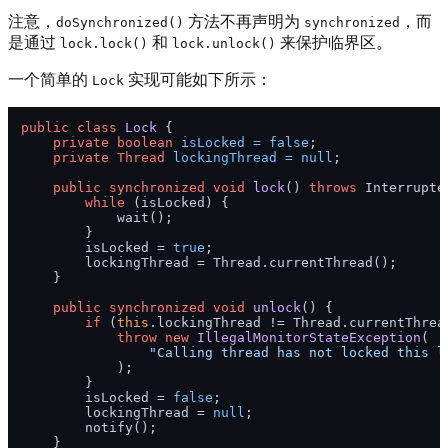
注意，
方法不再声明为
，而
doSynchronized()
synchronized
是通过
和
来保护临界区。
lock.lock()
lock.unlock()
一个简单的
实现可能如下所示：
Lock
public
class
Lock
 {

private
boolean
isLocked
=
false
;

private
Thread
lockingThread
=
null
;

public
synchronized
void
lock
()
throws
 Interrupte
while
 (isLocked) {

            wait();

        }

        isLocked = 
true
;

        lockingThread = Thread.currentThread();

    }

public
synchronized
void
unlock
()
 {

if
 (
this
.lockingThread != Thread.currentThread
throw
new
IllegalMonitorStateException
(

"Calling thread has not locked this l
            );

        }

        isLocked = 
false
;

        lockingThread = 
null
;

        notify();

    }
