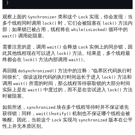
观察上面的
类和这个
实现，你会发现：当
Synchronizer
Lock
多个线程同时调用
时，它们会被阻塞在
方法内
lock()
lock()
部；如果锁已被占用，线程将在
循环中的
while(isLocked)
调用处阻塞。
wait()
需要注意的是，调用
会释放
实例上的同步锁，因
wait()
Lock
此其他线程现在可以进入
方法。结果是，多个线程最
lock()
终都会在
方法内部调用
。
lock()
wait()
再回顾
方法中的注释：“临界区代码执行时
doSynchronized()
间很长”。假设这段代码的执行时间远长于进入
方法和
lock()
调用
所需的时间，那么线程等待获取锁的大部分时间
wait()
实际上是在
中度过的，而不是在尝试进入
方法
wait()
lock()
时被阻塞。
如前所述，
块在多个线程等待时并不保证谁先
synchronized
获得锁；同样，
/
机制也不保证哪个线程会被
wait()
notify()
唤醒。因此，当前这个
实现与
版本在公平
Lock
synchronized
性上并无本质区别。