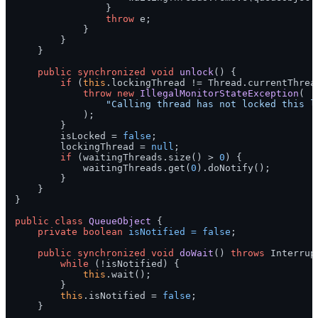
                }

throw
 e;

            }

        }

    }

public
synchronized
void
unlock
()
 {

if
 (
this
.lockingThread != Thread.currentThread
throw
new
IllegalMonitorStateException
(

"Calling thread has not locked this l
            );

        }

        isLocked = 
false
;

        lockingThread = 
null
;

if
 (waitingThreads.size() > 
0
) {

            waitingThreads.get(
0
).doNotify();

        }

    }

}

public
class
QueueObject
 {

private
boolean
isNotified
=
false
;

public
synchronized
void
doWait
()
throws
 Interrup
while
 (!isNotified) {

this
.wait();

        }

this
.isNotified = 
false
;

    }
