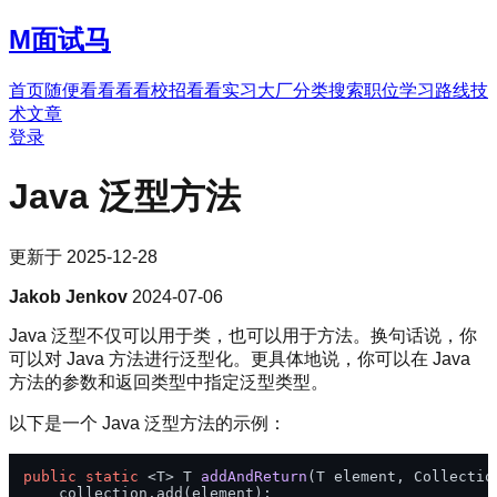
M
面试马
首页
随便看看
看看校招
看看实习
大厂分类
搜索职位
学习路线
技
术文章
登录
Java 泛型方法
更新于
2025-12-28
Jakob Jenkov
2024-07-06
Java 泛型不仅可以用于类，也可以用于方法。换句话说，你
可以对 Java 方法进行泛型化。更具体地说，你可以在 Java
方法的参数和返回类型中指定泛型类型。
以下是一个 Java 泛型方法的示例：
public
static
 <T> T 
addAndReturn
(T element, Collectio
    collection.add(element);
