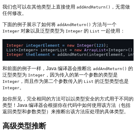
我们也可以在其他类型上直接使用
，无需做
addAndReturn()
任何修改。
下面的例子展示了如何将
方法与一个
addAndReturn()
对象以及泛型类型为
的
一起使用：
Integer
Integer
List
Integer
integerElement
=
new
Integer
(
123
);

List<Integer> integerList = 
new
ArrayList
Integer
theElement
=
和前面的例子一样，Java 编译器会推断出
的
addAndReturn()
泛型类型为
，因为传入的第一个参数的类型是
Integer
，而且作为第二个参数传入的
的泛型类型也是
Integer
List
。
Integer
如你所见，完全相同的方法可以以类型安全的方式用于不同的
类型！Java 编译器会根据你在代码中如何使用该方法（包括
返回类型和参数类型）来推断出该方法应处理的具体类型。
高级类型推断