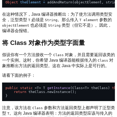
Object
theElement
=
在这种情况下，Java 编译器推断出：为了使方法调用类型安
全，泛型类型
必须是
。那么传入
参数的
T
String
T element
也必须是
类型（但它不是）。因此，
objectElement
String
编译器会报错。
将 Class 对象作为类型字面量
假设你有一个方法接收一个
对象，并且需要返回该类的
Class
一个实例。这时，你希望 Java 编译器能根据传入的
对
Class
象推断出方法的返回类型。这在 Java 中实际上是可行的。
请看下面的例子：
public
static
 <T> T 
getInstance
(Class<T> theClass)
th
return
 theClass.newInstance();

注意，该方法在
参数和方法返回类型上都声明了泛型类
Class
型
。这向 Java 编译器表明：方法的返回类型应该与传入的
T