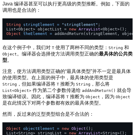
Java 编译器甚至可以执行更高级的类型推断。例如，下面的
调用也是合法的：
String
stringElement
=
"stringElement"
;

List<Object> objectList = 
new
ArrayList
Object
theElement
=
在这个例子中，我们对
使用了两种不同的类型：
和
T
String
。编译器会选择使方法调用类型正确的
最具体的公共类
Object
型
。
注意，使方法调用类型正确的“最具体类型”并不一定是最具体
的使用类型。在上面的例子中，最具体的使用类型是
，但如果编译器将
推断为
，那么将
String
T
String
作为第二个参数传递给
就会导
List<Object>
addAndReturn()
致编译错误。因此，编译器将
推断为
，因为
T
Object
Object
是在此情况下对两个参数都有效的最具体类型。
然而，反过来的泛型类型组合是不合法的：
Object
objectElement
=
new
Object
();

List<String> stringList = 
new
ArrayList