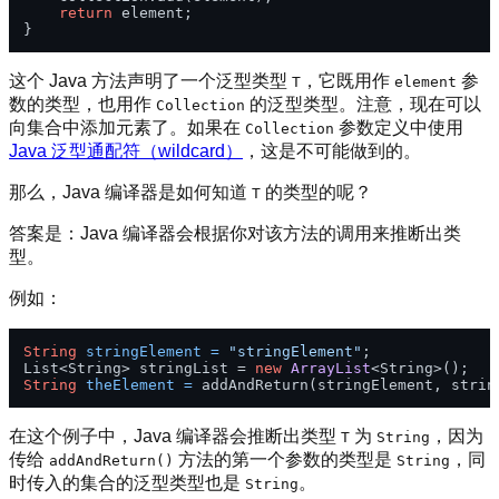
return
 element;

这个 Java 方法声明了一个泛型类型
，它既用作
参
T
element
数的类型，也用作
的泛型类型。注意，现在可以
Collection
向集合中添加元素了。如果在
参数定义中使用
Collection
Java 泛型通配符（wildcard）
，这是不可能做到的。
那么，Java 编译器是如何知道
的类型的呢？
T
答案是：Java 编译器会根据你对该方法的调用来推断出类
型。
例如：
String
stringElement
=
"stringElement"
;

List<String> stringList = 
new
ArrayList
String
theElement
=
在这个例子中，Java 编译器会推断出类型
为
，因为
T
String
传给
方法的第一个参数的类型是
，同
addAndReturn()
String
时传入的集合的泛型类型也是
。
String