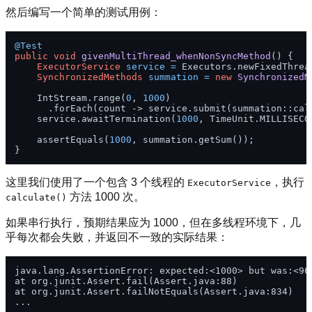
然后编写一个简单的测试用例：
@Test
public
void
givenMultiThread_whenNonSyncMethod
()
 {

ExecutorService
service
=
 Executors.newFixedThrea
SynchronizedMethods
summation
=
new
SynchronizedM
    IntStream.range(
0
, 
1000
)

      .forEach(count -> service.submit(summation::calc
    service.awaitTermination(
1000
, TimeUnit.MILLISECON
    assertEquals(
1000
, summation.getSum());

这里我们使用了一个包含 3 个线程的
，执行
ExecutorService
方法 1000 次。
calculate()
如果串行执行，预期结果应为 1000，但在多线程环境下，几
乎每次都会失败，并返回不一致的实际结果：
java.lang.AssertionError: expected:<1000> but was:<965
at org.junit.Assert.fail(Assert.java:88)

at org.junit.Assert.failNotEquals(Assert.java:834)
