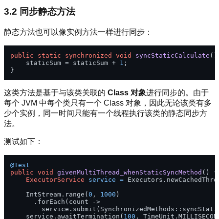
3.2 同步静态方法
静态方法也可以像实例方法一样进行同步：
public
static
synchronized
void
syncStaticCalculate
()
    staticSum = staticSum + 
1
;

这类方法是基于与该类关联的
Class 对象
进行同步的。由于
每个 JVM 中每个类只有一个 Class 对象，因此无论该类有多
少个实例，同一时间只能有一个线程执行该类的静态同步方
法。
测试如下：
@Test
public
void
givenMultiThread_whenStaticSyncMethod
()
 {

ExecutorService
service
=
 Executors.newCachedThrea
    IntStream.range(
0
, 
1000
)

      .forEach(count -> 

        service.submit(SynchronizedMethods::syncStatic
    service.awaitTermination(
100
, TimeUnit.MILLISECOND