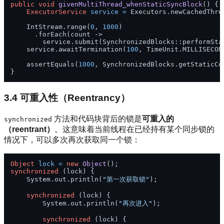
public
void
givenMultiThread_whenStaticSyncBlock
()
 {

ExecutorService
service
=
 Executors.newCachedThrea
    IntStream.range(
0
, 
1000
)

      .forEach(count -> 

        service.submit(SynchronizedBlocks::performStat
    service.awaitTermination(
100
, TimeUnit.MILLISECOND
    assertEquals(
1000
, SynchronizedBlocks.getStaticCou
3.4 可重入性（Reentrancy）
方法和代码块背后的锁是
可重入的
synchronized
（reentrant）
。这意味着当前线程在已经持有某个同步锁的
情况下，可以多次再次获取同一个锁：
Object
lock
=
new
Object
synchronized
 (lock) {

    System.out.println(
"第一次获取锁"
);

synchronized
 (lock) {

        System.out.println(
"再次进入"
);

synchronized
 (lock) {
