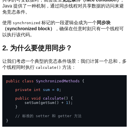
Java 提供了一种机制，通过同步线程对共享数据的访问来避
免竞态条件。
使用
标记的一段逻辑会成为一个
同步块
synchronized
（synchronized block）
，确保在任意时刻只有一个线程可
以执行该代码。
2. 为什么要使用同步？
让我们考虑一个典型的竞态条件场景：我们计算一个总和，多
个线程同时执行
方法：
calculate()
public
class
SynchronizedMethods
 {

private
int
sum
=
0
;

public
void
calculate
()
 {

        setSum(getSum() + 
1
);

    }

// 标准的 setter 和 getter 方法