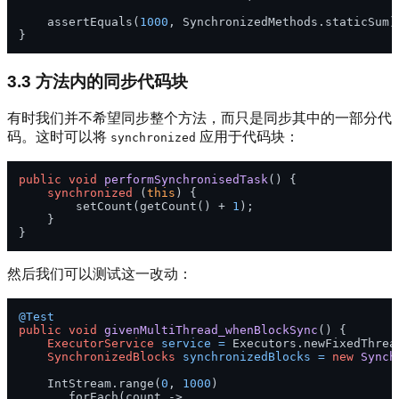
    assertEquals(
1000
, SynchronizedMethods.staticSum);
3.3 方法内的同步代码块
有时我们并不希望同步整个方法，而只是同步其中的一部分代
码。这时可以将
应用于代码块：
synchronized
public
void
performSynchronisedTask
()
 {

synchronized
 (
this
) {

        setCount(getCount() + 
1
);

    }

然后我们可以测试这一改动：
@Test
public
void
givenMultiThread_whenBlockSync
()
 {

ExecutorService
service
=
 Executors.newFixedThrea
SynchronizedBlocks
synchronizedBlocks
=
new
Synch
    IntStream.range(
0
, 
1000
)

      .forEach(count -> 
