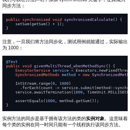
同步方法：
public
synchronized
void
synchronisedCalculate
()
 {

    setSum(getSum() + 
1
);

注意，一旦我们将方法同步化，测试用例就能通过，实际输出
为 1000：
@Test
public
void
givenMultiThread_whenMethodSync
()
 {

ExecutorService
service
=
 Executors.newFixedThrea
SynchronizedMethods
method
=
new
SynchronizedMeth
    IntStream.range(
0
, 
1000
)

      .forEach(count -> service.submit(method::synchro
    service.awaitTermination(
1000
, TimeUnit.MILLISECON
    assertEquals(
1000
, method.getSum());

实例方法的同步是基于拥有该方法的类的
实例对象
。这意味着
每个类的实例在同一时间只能有一个线程执行该同步方法。