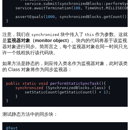
        service.submit(synchronizedBlocks::performSync
    service.awaitTermination(
100
, TimeUnit.MILLISECOND
    assertEquals(
1000
, synchronizedBlocks.getCount());
注意，我们在
块中传入了
作为参数。这就
synchronized
this
是
监视器对象（monitor object）
。块内的代码将基于该监视
器对象进行同步。简而言之，每个监视器对象在同一时间只允
许一个线程执行该代码块。
如果方法是静态的，则应传入类名作为监视器对象，此时该类
的 Class 对象将作为同步监视器：
public
static
void
performStaticSyncTask
()
{

synchronized
 (SynchronizedBlocks.class) {

        setStaticCount(getStaticCount() + 
1
);

    }

测试静态方法中的同步块：
@Test