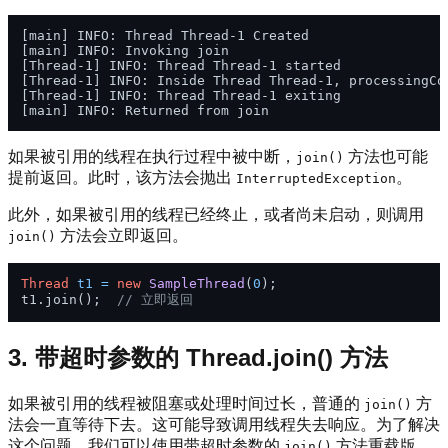
[main] INFO: Thread Thread-1 Created

[main] INFO: Invoking join

[Thread-1] INFO: Thread Thread-1 started

[Thread-1] INFO: Inside Thread Thread-1, processingCou
[Thread-1] INFO: Thread Thread-1 exiting

如果被引用的线程在执行过程中被中断，
方法也可能
join()
提前返回。此时，该方法会抛出
。
InterruptedException
此外，如果被引用的线程已经终止，或者尚未启动，则调用
方法会立即返回。
join()
Thread
t1
=
new
SampleThread
(
0
);

t1.join();  
// 立即返回
3. 带超时参数的 Thread.join() 方法
如果被引用的线程被阻塞或处理时间过长，普通的
方
join()
法会一直等待下去。这可能导致调用线程失去响应。为了解决
这个问题，我们可以使用带超时参数的
方法重载版
join()