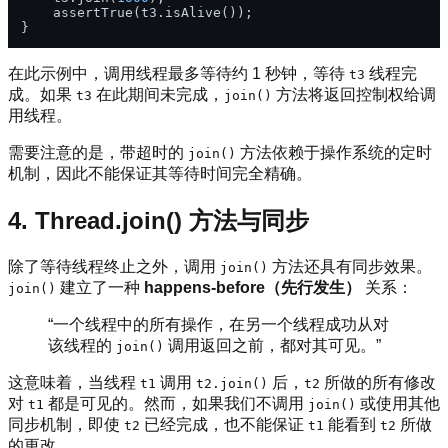
    assertTrue(t3.isAlive());

在此示例中，调用线程最多等待约 1 秒钟，等待
线程完
t3
成。如果
在此期间未完成，
方法将返回控制权给调
t3
join()
用线程。
需要注意的是，带超时的
方法依赖于操作系统的定时
join()
机制，因此不能保证其等待时间完全精确。
4. Thread.join() 方法与同步
除了等待线程终止之外，调用
方法还具有同步效果。
join()
建立了一种
happens-before（先行发生）
关系：
join()
“一个线程中的所有操作，在另一个线程成功从对
该线程的
调用返回之前，都对其可见。”
join()
这意味着，当线程
调用
后，
所做的所有修改
t1
t2.join()
t2
对
都是可见的。然而，如果我们不调用
或使用其他
t1
join()
同步机制，即使
已经完成，也不能保证
能看到
所做
t2
t1
t2
的更改。