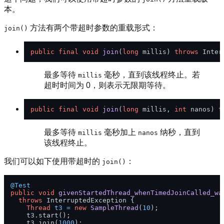
本。
方法有两个带超时参数的重载形式：
join()
public
final
void
join
(
long
 millis)
throws
最多等待
毫秒，直到该线程终止。若
millis
超时时间为 0，则表示无限期等待。
public
final
void
join
(
long
 millis, 
int
 nanos)
t
最多等待
毫秒加上
纳秒，直到
millis
nanos
该线程终止。
我们可以如下使用带超时的
：
join()
@Test
public
void
givenStartedThread_whenTimedJoinCalled_wa
throws
 InterruptedException {

Thread
t3
=
new
SampleThread
(
10
);

    t3.start();

    t3.join(
1000
);
