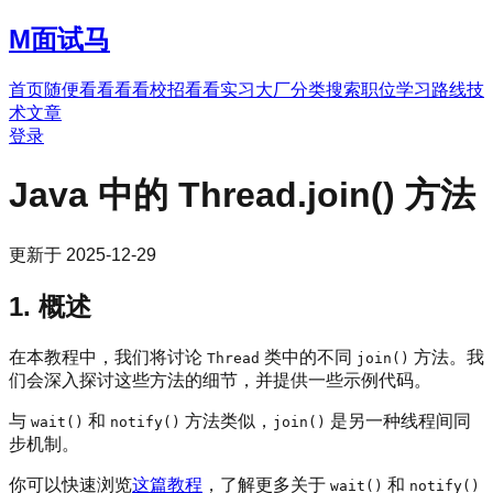
M
面试马
首页
随便看看
看看校招
看看实习
大厂分类
搜索职位
学习路线
技
术文章
登录
Java 中的 Thread.join() 方法
更新于
2025-12-29
1. 概述
在本教程中，我们将讨论
类中的不同
方法。我
Thread
join()
们会深入探讨这些方法的细节，并提供一些示例代码。
与
和
方法类似，
是另一种线程间同
wait()
notify()
join()
步机制。
你可以快速浏览
这篇教程
，了解更多关于
和
wait()
notify()