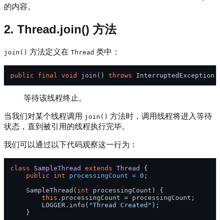
的内容。
2. Thread.join() 方法
方法定义在
类中：
join()
Thread
public
final
void
join
()
throws
等待该线程终止。
当我们对某个线程调用
方法时，调用线程将进入等待
join()
状态，直到被引用的线程执行完毕。
我们可以通过以下代码观察这一行为：
class
SampleThread
extends
Thread
 {

public
int
processingCount
=
0
;

    SampleThread(
int
 processingCount) {

this
.processingCount = processingCount;

        LOGGER.info(
"Thread Created"
);

    }
