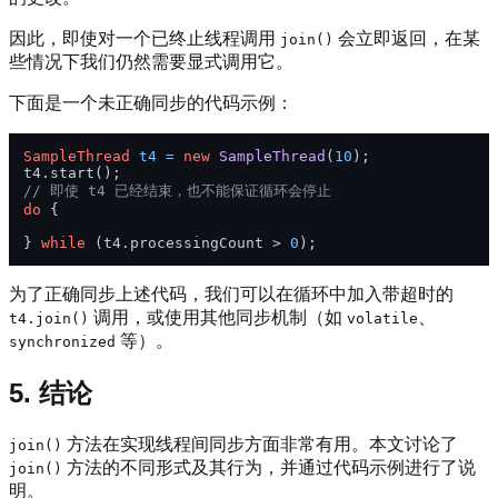
因此，即使对一个已终止线程调用
会立即返回，在某
join()
些情况下我们仍然需要显式调用它。
下面是一个未正确同步的代码示例：
SampleThread
t4
=
new
SampleThread
(
10
);

// 即使 t4 已经结束，也不能保证循环会停止
do
 {

} 
while
 (t4.processingCount > 
0
为了正确同步上述代码，我们可以在循环中加入带超时的
调用，或使用其他同步机制（如
、
t4.join()
volatile
等）。
synchronized
5. 结论
方法在实现线程间同步方面非常有用。本文讨论了
join()
方法的不同形式及其行为，并通过代码示例进行了说
join()
明。