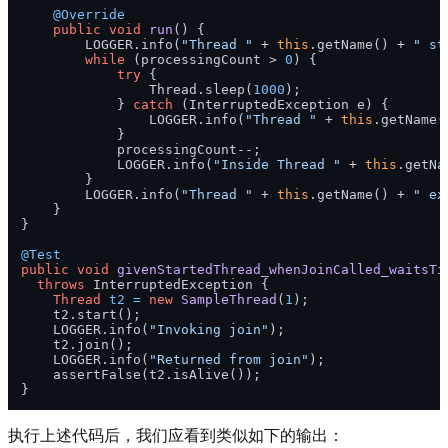
@Override
public
void
run
()
 {

        LOGGER.info(
"Thread "
 + 
this
.getName() + 
" st
while
 (processingCount > 
0
) {

try
 {

                Thread.sleep(
1000
);

            } 
catch
 (InterruptedException e) {

                LOGGER.info(
"Thread "
 + 
this
.getName(
            }

            processingCount--;

            LOGGER.info(
"Inside Thread "
 + 
this
.getNa
        }

        LOGGER.info(
"Thread "
 + 
this
.getName() + 
" ex
    }

}

@Test
public
void
givenStartedThread_whenJoinCalled_waitsTi
throws
 InterruptedException {

Thread
t2
=
new
SampleThread
(
1
);

    t2.start();

    LOGGER.info(
"Invoking join"
);

    t2.join();

    LOGGER.info(
"Returned from join"
);

    assertFalse(t2.isAlive());

执行上述代码后，我们应看到类似如下的输出：