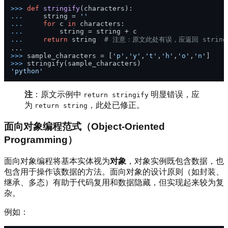
>>> 
def
stringify
(
characters
... 
    string = 
''
... 
for
 c 
in
... 
... 
return
 string  
# 注意：原文此处有误，应返回 string 
>>> 
sample_characters = [
'p'
,
'y'
,
't'
,
'h'
,
'o'
,
'n'
>>> 
'python'
注
：原文示例中
明显错误，应
return stringify
为
，此处已修正。
return string
面向对象编程范式（Object-Oriented
Programming）
面向对象编程将基本实体视为
对象
，对象实例既包含数据，也
包含用于操作该数据的方法。面向对象的设计原则（如封装、
继承、多态）有助于代码复用和数据隐藏，但实现起来较为复
杂。
例如：