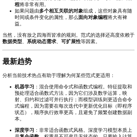
程
将非常有用。
如果问题由
多个相互关联的对象
组成，这些对象具有随
时间或条件变化的属性，那么
面向对象编程
将大有裨
益。
当然，没有放之四海而皆准的规则。范式的选择还高度依赖于
数据类型
、
系统动态需求
、
可扩展性
等因素。
最新趋势
分析当前技术热点有助于理解为何某些范式更适用：
机器学习
：混合使用命令式和函数式编程。特征提取和
预处理适合函数式方法，因为它们涉及数学运算，映
射、归约和过滤可并行执行；而模型训练则更适合命令
式编程，因为需要在每次迭代中更新优化目标（即程序
状态），顺序执行效率更高，且避免了频繁创建数据副
本。
深度学习
：非常适合函数式风格。深度学习模型本质上
是
复合函数
，权重是不可变且无状态的，只要输入计算