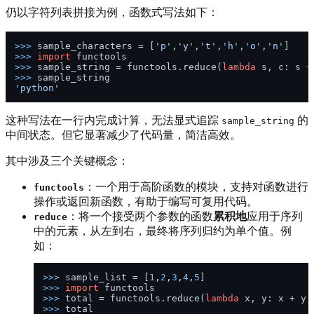
仍以字符列表拼接为例，函数式写法如下：
>>> 
sample_characters = [
'p'
,
'y'
,
't'
,
'h'
,
'o'
,
'n'
>>> 
import
>>> 
sample_string = functools.reduce(
lambda
>>> 
'python'
这种写法在一行内完成计算，无法显式追踪
的
sample_string
中间状态。但它显著减少了代码量，简洁高效。
其中涉及三个关键概念：
：一个用于高阶函数的模块，支持对函数进行
functools
操作或返回新函数，有助于编写可复用代码。
：将一个接受两个参数的函数
累积地
应用于序列
reduce
中的元素，从左到右，最终将序列归约为单个值。例
如：
>>> 
sample_list = [
1
,
2
,
3
,
4
,
5
>>> 
import
>>> 
total = functools.reduce(
lambda
>>> 