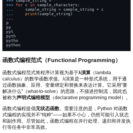
>>> 
sample_string = 
''
>>> 
for
 c 
in
... 
... 
print
(sample_string)

...

p

py

pyt

pyth

pytho

函数式编程范式（Functional Programming）
函数式编程范式将程序计算视为基于
λ演算
（lambda
calculus）的数学函数求值。λ演算是一种形式系统，用于通
过函数抽象、应用、变量绑定和替换来表达计算。它采用“要
解决什么”（what-to-solve）的思路，不描述控制流，因此也
被称为
声明式编程模型
（declarative programming model）。
函数式编程提倡
无状态函数
。需要注意的是，Python 对函数
式编程的实现并不“纯粹”——如果不小心，仍然可能引入状态
和副作用。尽管如此，函数式编程在并行处理、递归和并发执
行等任务中非常高效。