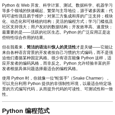
Python 在 Web 开发、科学计算、测试、数据科学、机器学习
等多个领域的快速崛起、繁荣与主导地位，源于诸多因素：代
码可读性强且易于维护；对第三方集成和库的广泛支持；模块
化、动态化和可移植的结构；灵活的编程方式；学习门槛低且
社区支持强大；用户友好的数据结构；开发效率高、速度快；
最重要的是——活跃的社区生态。Python 的广泛应用正是这
些特性综合作用的结果。
但在我看来，
简洁的语法
和
惊人的灵活性
才是关键——它能让
来自各种语言背景的开发者按自己习惯的方式编码，而不是强
迫他们遵循某种固定风格。很少有语言能像 Python 这样，适
应开发者的编码风格，而非反之。Python 允许经验丰富的开
发者根据具体问题选择最适合的编程风格。
使用 Python 时，你就像一位“蛇笛手”（Snake Charmer），
可以充分利用 Python 提供的非强制性环境，以最适合特定场
景的方式编写代码，从而提升代码的可读性、可测试性和一致
性。
Python 编程范式