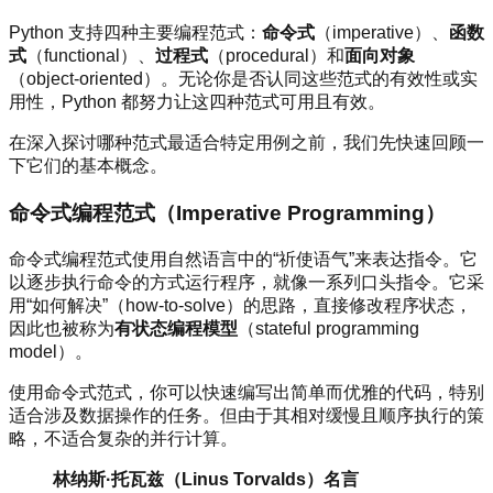
Python 支持四种主要编程范式：
命令式
（imperative）、
函数
式
（functional）、
过程式
（procedural）和
面向对象
（object-oriented）。无论你是否认同这些范式的有效性或实
用性，Python 都努力让这四种范式可用且有效。
在深入探讨哪种范式最适合特定用例之前，我们先快速回顾一
下它们的基本概念。
命令式编程范式（Imperative Programming）
命令式编程范式使用自然语言中的“祈使语气”来表达指令。它
以逐步执行命令的方式运行程序，就像一系列口头指令。它采
用“如何解决”（how-to-solve）的思路，直接修改程序状态，
因此也被称为
有状态编程模型
（stateful programming
model）。
使用命令式范式，你可以快速编写出简单而优雅的代码，特别
适合涉及数据操作的任务。但由于其相对缓慢且顺序执行的策
略，不适合复杂的并行计算。
林纳斯·托瓦兹（Linus Torvalds）名言