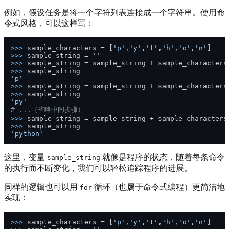
例如，假设任务是将一个字符列表连接成一个字符串。使用命
令式风格，可以这样写：
>>> 
sample_characters = [
'p'
,
'y'
,
't'
,
'h'
,
'o'
,
'n'
>>> 
sample_string = 
''
>>> 
sample_string = sample_string + sample_characters
>>> 
'p'
>>> 
sample_string = sample_string + sample_characters
>>> 
'py'
# ...（省略中间步骤）
>>> 
sample_string = sample_string + sample_characters
>>> 
'python'
这里，变量
就像是程序的状态，随着每条命令
sample_string
的执行而不断变化，我们可以轻松追踪程序的进展。
同样的逻辑也可以用
循环（也属于命令式编程）更简洁地
for
实现：
>>> 
sample_characters = [
'p'
,
'y'
,
't'
,
'h'
,
'o'
,
'n'