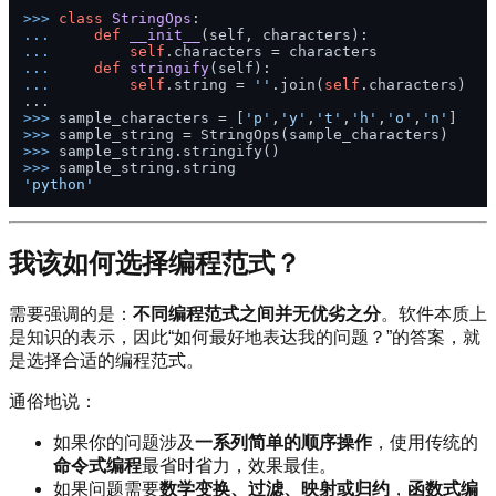
>>> 
class
StringOps
... 
def
__init__
(
self, characters
... 
self
... 
def
stringify
(
self
... 
self
.string = 
''
.join(
self
.characters)

>>> 
sample_characters = [
'p'
,
'y'
,
't'
,
'h'
,
'o'
,
'n'
>>> 
>>> 
>>> 
'python'
我该如何选择编程范式？
需要强调的是：
不同编程范式之间并无优劣之分
。软件本质上
是知识的表示，因此“如何最好地表达我的问题？”的答案，就
是选择合适的编程范式。
通俗地说：
如果你的问题涉及
一系列简单的顺序操作
，使用传统的
命令式编程
最省时省力，效果最佳。
如果问题需要
数学变换、过滤、映射或归约
，
函数式编