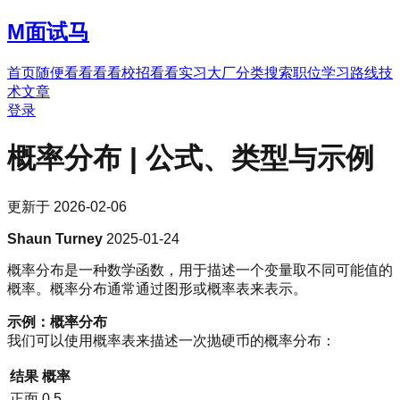
M
面试马
首页
随便看看
看看校招
看看实习
大厂分类
搜索职位
学习路线
技
术文章
登录
概率分布 | 公式、类型与示例
更新于
2026-02-06
Shaun Turney
2025-01-24
概率分布是一种数学函数，用于描述一个变量取不同可能值的
概率。概率分布通常通过图形或概率表来表示。
示例：概率分布
我们可以使用概率表来描述一次抛硬币的概率分布：
结果
概率
正面
0.5