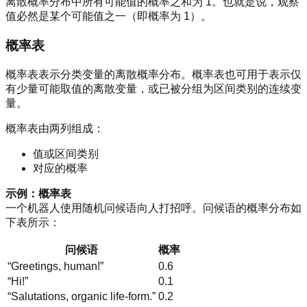
离散概率分布中所有可能值的概率之和为 1。也就是说，观察
值必然是某个可能值之一（即概率为 1）。
概率表
概率表表示分类变量的离散概率分布。概率表也可用于表示仅
有少量可能取值的离散变量，或已被分组为区间类别的连续变
量。
概率表由两列组成：
值或区间类别
对应的概率
示例：概率表
一个机器人使用随机问候语向人打招呼。问候语的概率分布如
下表所示：
问候语
概率
“Greetings, human!”
0.6
“Hi!”
0.1
“Salutations, organic life-form.”
0.2