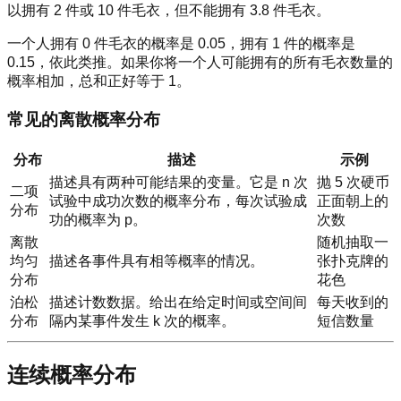
以拥有 2 件或 10 件毛衣，但不能拥有 3.8 件毛衣。
一个人拥有 0 件毛衣的概率是 0.05，拥有 1 件的概率是
0.15，依此类推。如果你将一个人可能拥有的所有毛衣数量的
概率相加，总和正好等于 1。
常见的离散概率分布
分布
描述
示例
描述具有两种可能结果的变量。它是 n 次
抛 5 次硬币
二项
试验中成功次数的概率分布，每次试验成
正面朝上的
分布
功的概率为 p。
次数
离散
随机抽取一
均匀
描述各事件具有相等概率的情况。
张扑克牌的
分布
花色
泊松
描述计数数据。给出在给定时间或空间间
每天收到的
分布
隔内某事件发生 k 次的概率。
短信数量
连续概率分布