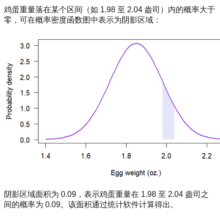
鸡蛋重量落在某个区间（如 1.98 至 2.04 盎司）内的概率大于
零，可在概率密度函数图中表示为阴影区域：
阴影区域面积为 0.09，表示鸡蛋重量在 1.98 至 2.04 盎司之
间的概率为 0.09。该面积通过统计软件计算得出。