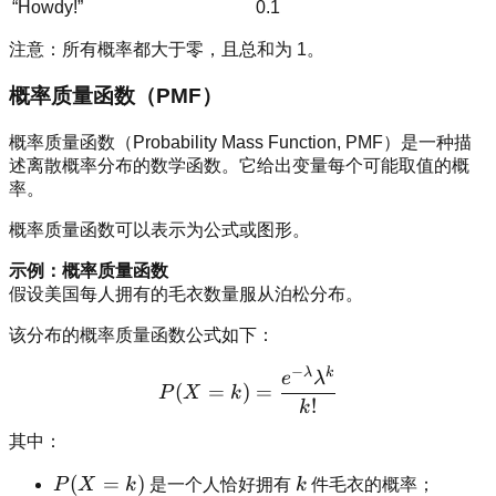
“Howdy!”
0.1
注意：所有概率都大于零，且总和为 1。
概率质量函数（PMF）
概率质量函数（Probability Mass Function, PMF）是一种描
述离散概率分布的数学函数。它给出变量每个可能取值的概
率。
概率质量函数可以表示为公式或图形。
示例：概率质量函数
假设美国每人拥有的毛衣数量服从泊松分布。
该分布的概率质量函数公式如下：
−
λ
k
P(X = k) = \dfrac{e^{-\
e
λ
(
=
)
=
P
X
k
!
k
其中：
P(X
(
=
)
k
P
X
k
是一个人恰好拥有
k
件毛衣的概率；