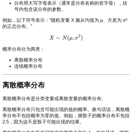
分布用大写字母表示（通常是分布名称的首字母），括
号内包含该分布的参数。
例如，以下符号表示：“随机变量 X 服从均值为 µ、方差为 σ²
的正态分布。”
2
∼
X \sim N(\mu,\sigma^2)
(
,
)
X
N
μ
σ
概率分布分为两类：
离散概率分布
连续概率分布
离散概率分布
离散概率分布是分类变量或离散变量的概率分布。
离散概率分布只包含可能出现的值的概率。换句话说，离散概
率分布不包括概率为零的值。例如，掷骰子的概率分布不包括
2.5，因为这不是骰子可能出现的结果。