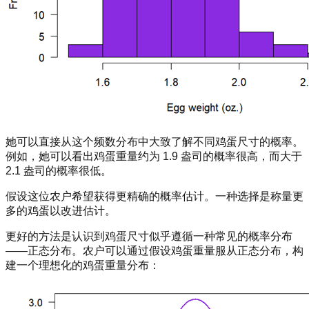
她可以直接从这个频数分布中大致了解不同鸡蛋尺寸的概率。
例如，她可以看出鸡蛋重量约为 1.9 盎司的概率很高，而大于
2.1 盎司的概率很低。
假设这位农户希望获得更精确的概率估计。一种选择是称量更
多的鸡蛋以改进估计。
更好的方法是认识到鸡蛋尺寸似乎遵循一种常见的概率分布
——正态分布。农户可以通过假设鸡蛋重量服从正态分布，构
建一个理想化的鸡蛋重量分布：