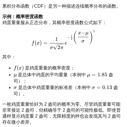
累积分布函数（CDF）是另一种描述连续概率分布的函数。
示例：概率密度函数
鸡蛋重量服从正态分布，其概率密度函数公式如下：
2
−
f(x) = \dfrac{1}{\sigma\
x
μ
(
)
1
−
1
2
σ
(
)
=
f
x
e
2
σ
π
其中：
f(x)
(
)
f
x
是鸡蛋重量的概率密度；
\mu
\mu
=
1.85
μ
是总体中鸡蛋的平均重量（本例中
μ
盎
=
司）；
\sigma
\sigma
=
0.13
1.85
σ
是总体中鸡蛋重量的标准差（本例中
σ
盎
= 0.13
司）。
一枚鸡蛋重量恰好为 2 盎司的概率为零。尽管鸡蛋重量可能
非常接近 2 盎司，但精确等于 2 盎司的可能性极低。即使普
通秤显示鸡蛋重 2 盎司，无限精度的秤也会发现其与 2 盎司
存在微小差异。