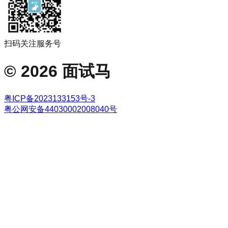
0 \end{cases}
扫码关注服务号
©
2026
面试马
粤ICP备2023133153号-3
粤公网安备44030002008040号