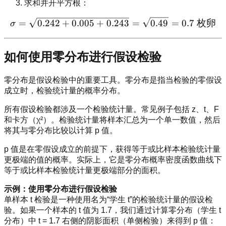
求和并开平方根：
\sigma = \sqrt{0.242 + 0
=
0.242
+
0.005
+
0.243
=
0.49
=
0.7
枚卵
σ
如何使用零分布进行假设检验
零分布是假设检验中的重要工具。零分布是指当检验的零假设
成立时，检验统计量的概率分布。
所有假设检验都涉及一个检验统计量。常见例子包括 z、t、F
和卡方（χ²）。检验统计量将样本汇总为一个单一数值，然后
将其与零分布比较以计算 p 值。
p 值是在零假设成立的前提下，获得等于或比样本检验统计量
更极端的值的概率。实际上，它是零分布概率密度函数曲线下
等于或比样本检验统计量更极端部分的面积。
示例：使用零分布进行假设检验
单样本 t 检验是一种使用名为“学生 t”的检验统计量的假设检
验。如果一个样本的 t 值为 1.7，我们通过计算零分布（学生 t
分布）中 t = 1.7 右侧的阴影面积（单侧检验）来得到 p 值：