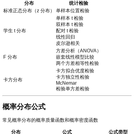
分布
统计检验
标准正态分布（z 分布）
单样本位置检验
单样本 t 检验
双样本 t 检验
学生 t 分布
配对 t 检验
线性回归
皮尔逊相关
方差分析（ANOVA）
F 分布
嵌套线性模型比较
两个方差相等性检验
卡方拟合优度检验
卡方独立性检验
卡方分布
McNemar
检验单方差检验
概率分布公式
常见概率分布的概率质量函数和概率密度函数
分布
公式
公式类型