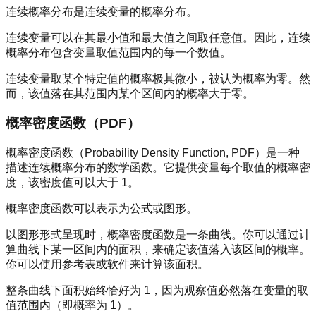
连续概率分布是连续变量的概率分布。
连续变量可以在其最小值和最大值之间取任意值。因此，连续
概率分布包含变量取值范围内的每一个数值。
连续变量取某个特定值的概率极其微小，被认为概率为零。然
而，该值落在其范围内某个区间内的概率大于零。
概率密度函数（PDF）
概率密度函数（Probability Density Function, PDF）是一种
描述连续概率分布的数学函数。它提供变量每个取值的概率密
度，该密度值可以大于 1。
概率密度函数可以表示为公式或图形。
以图形形式呈现时，概率密度函数是一条曲线。你可以通过计
算曲线下某一区间内的面积，来确定该值落入该区间的概率。
你可以使用参考表或软件来计算该面积。
整条曲线下面积始终恰好为 1，因为观察值必然落在变量的取
值范围内（即概率为 1）。