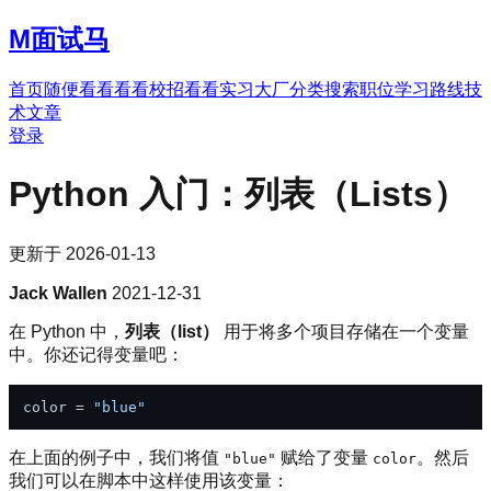
M
面试马
首页
随便看看
看看校招
看看实习
大厂分类
搜索职位
学习路线
技
术文章
登录
Python 入门：列表（Lists）
更新于
2026-01-13
Jack Wallen
2021-12-31
在 Python 中，
列表（list）
用于将多个项目存储在一个变量
中。你还记得变量吧：
color = 
"blue"
在上面的例子中，我们将值
赋给了变量
。然后
"blue"
color
我们可以在脚本中这样使用该变量：