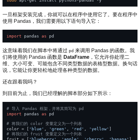
sudo
一旦框架安装完成，你就可以在程序中使用它了。要在程序中
使用 Pandas，我们需要用以下语句导入它：
import
 pandas 
as
这意味着我们在脚本中将通过
来调用 Pandas 的函数。我
pd
们将使用的 Pandas 函数是
DataFrame
，它允许你处理二
维、大小可变、可能包含不同类型数据的表格型数据。换句话
说，它能让你更轻松地处理各种类型的数据。
还在跟着我吗？
到目前为止，我们已经理解的脚本部分如下所示：
# 导入 Pandas 框架，并将其简写为 pd
import
 pandas 
as
 pd

# 将我们的 color 变量定义为一个列表
color = [
'blue'
, 
'green'
, 
'red'
, 
'yellow'
# 将我们的 fruit 变量定义为一个列表
fruit = [
'blueberry'
, 
'apple'
, 
'cherry'
, 
'banana'