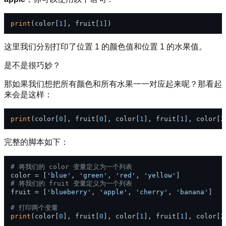
print
(color[
1
], fruit[
1
这里我们分别打印了位置 1 的颜色值和位置 1 的水果值。
是不是很巧妙？
那如果我们想把所有颜色和所有水果一一对应起来呢？那看起
来会是这样：
print
(color[
0
], fruit[
0
], color[
1
], fruit[
1
], color[
2
完整的脚本如下：
# 将我们的 color 变量定义为一个列表
color = [
'blue'
, 
'green'
, 
'red'
, 
'yellow'
# 将我们的 fruit 变量定义为一个列表
fruit = [
'blueberry'
, 
'apple'
, 
'cherry'
, 
'banana'
]

# 打印两个变量
print
(color[
0
], fruit[
0
], color[
1
], fruit[
1
], color[
2