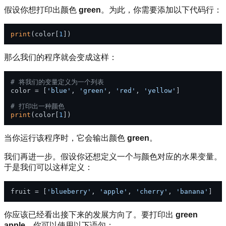
假设你想打印出颜色
green
。为此，你需要添加以下代码行：
print
(color[
1
那么我们的程序就会变成这样：
# 将我们的变量定义为一个列表
color = [
'blue'
, 
'green'
, 
'red'
, 
'yellow'
]

# 打印出一种颜色
print
(color[
1
当你运行该程序时，它会输出颜色
green
。
我们再进一步。假设你还想定义一个与颜色对应的水果变量。
于是我们可以这样定义：
fruit = [
'blueberry'
, 
'apple'
, 
'cherry'
, 
'banana'
你应该已经看出接下来的发展方向了。要打印出
green
apple
，你可以使用以下语句：