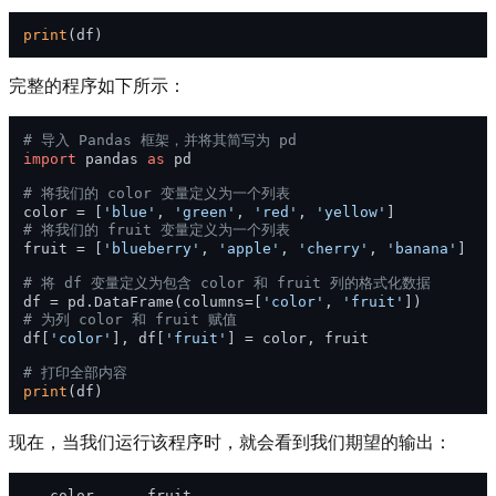
print
完整的程序如下所示：
# 导入 Pandas 框架，并将其简写为 pd
import
 pandas 
as
 pd

# 将我们的 color 变量定义为一个列表
color = [
'blue'
, 
'green'
, 
'red'
, 
'yellow'
# 将我们的 fruit 变量定义为一个列表
fruit = [
'blueberry'
, 
'apple'
, 
'cherry'
, 
'banana'
]

# 将 df 变量定义为包含 color 和 fruit 列的格式化数据
df = pd.DataFrame(columns=[
'color'
, 
'fruit'
# 为列 color 和 fruit 赋值
df[
'color'
], df[
'fruit'
] = color, fruit

# 打印全部内容
print
现在，当我们运行该程序时，就会看到我们期望的输出：
   color      fruit
