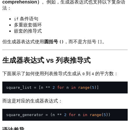
comprehension）
。例如，生成器表达式也支持以下复杂语
法：
条件语句
if
多重嵌套循环
嵌套的推导式
但生成器表达式使用
圆括号
，而不是方括号
。
()
[]
生成器表达式 vs 列表推导式
下面展示了如何使用列表推导式生成从
到
的平方数：
0
4
square_list = [n ** 
2
for
 n 
in
range
(
5
而这是对应的生成器表达式：
square_generator = (n ** 
2
for
 n 
in
range
(
5
语法差异