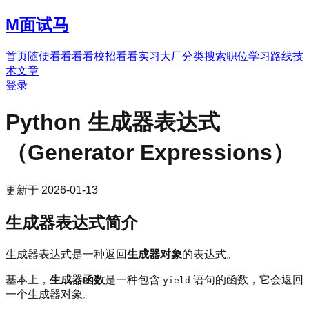
M
面试马
首页
随便看看
看看校招
看看实习
大厂分类
搜索职位
学习路线
技
术文章
登录
Python 生成器表达式
（Generator Expressions）
更新于
2026-01-13
生成器表达式简介
生成器表达式是一种返回
生成器对象
的表达式。
基本上，
生成器函数
是一种包含
语句的函数，它会返回
yield
一个生成器对象。