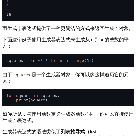
1

4

9

而生成器表达式提供了一种更简洁的方式来返回生成器对象。
下面这个例子使用生成器表达式来生成从
到
的整数的平
0
4
方：
squares = (n ** 
2
for
 n 
in
range
(
5
由于
是一个生成器对象，你可以像这样遍历它的元
squares
素：
for
 square 
in
 squares:

print
如你所见，与使用函数定义生成器函数不同，你可以直接使用
生成器表达式。
生成器表达式的语法类似于
列表推导式（list