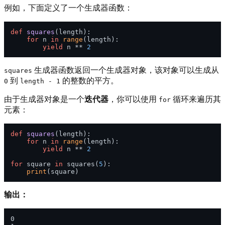
例如，下面定义了一个生成器函数：
def
squares
(
length
):

for
 n 
in
range
(length):

yield
 n ** 
2
生成器函数返回一个生成器对象，该对象可以生成从
squares
到
的整数的平方。
0
length - 1
由于生成器对象是一个
迭代器
，你可以使用
循环来遍历其
for
元素：
def
squares
(
length
):

for
 n 
in
range
(length):

yield
 n ** 
2
for
 square 
in
 squares(
5
):

print
输出：
0
