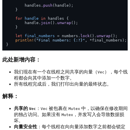
        handles.
push
(handle);

    }

for
handle
in
 handles {

        handle.
join
().
unwrap
();

    }

let
final_numbers
 = numbers.
lock
().
unwrap
();

println!
(
"Final numbers: {:?}"
, *final_numbers);

此处新增内容：
我们现在有一个在线程之间共享的向量（
），每个线
Vec
程都会向其中添加一个数字。
所有线程完成后，我们打印出向量的最终状态。
解释：
共享的
：
被包裹在
中，以确保在修改期间
Vec
Vec
Mutex
的独占访问。如果没有
，并发写入会导致数据损
Mutex
坏。
向量安全性
：每个线程在向向量添加数字之前都会锁定