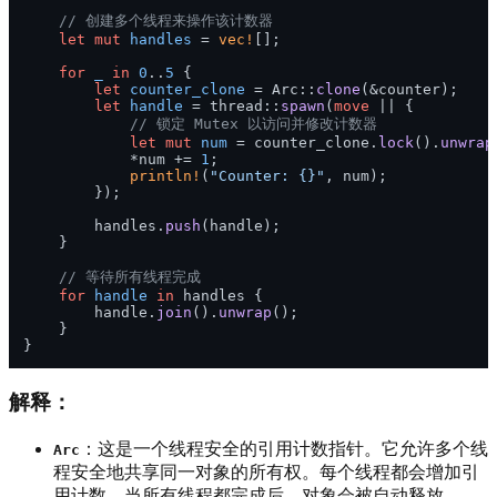
// 创建多个线程来操作该计数器
let
mut 
handles
 = 
vec!
[];

for
_
in
0
..
5
 {

let
counter_clone
 = Arc::
clone
(&counter);

let
handle
 = thread::
spawn
(
move
 || {

// 锁定 Mutex 以访问并修改计数器
let
mut 
num
 = counter_clone.
lock
().
unwrap
            *num += 
1
;

println!
(
"Counter: {}"
, num);

        });

        handles.
push
(handle);

    }

// 等待所有线程完成
for
handle
in
 handles {

        handle.
join
().
unwrap
();

    }

解释：
：这是一个线程安全的引用计数指针。它允许多个线
Arc
程安全地共享同一对象的所有权。每个线程都会增加引
用计数，当所有线程都完成后，对象会被自动释放。