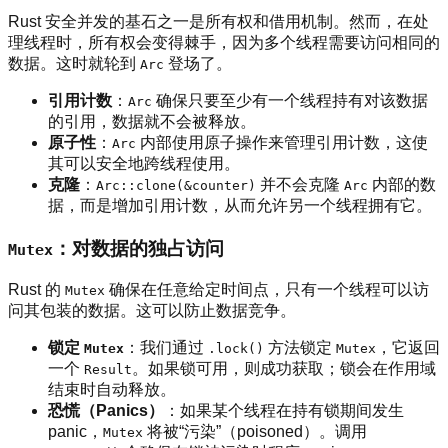
Rust 安全并发的基石之一是所有权和借用机制。然而，在处
理线程时，所有权会变得棘手，因为多个线程需要访问相同的
数据。这时就轮到
登场了。
Arc
引用计数
：
确保只要至少有一个线程持有对该数据
Arc
的引用，数据就不会被释放。
原子性
：
内部使用原子操作来管理引用计数，这使
Arc
其可以安全地跨线程使用。
克隆
：
并不会克隆
内部的数
Arc::clone(&counter)
Arc
据，而是增加引用计数，从而允许另一个线程拥有它。
：对数据的独占访问
Mutex
Rust 的
确保在任意给定时间点，只有一个线程可以访
Mutex
问其包装的数据。这可以防止数据竞争。
锁定
：我们通过
方法锁定
，它返回
Mutex
.lock()
Mutex
一个
。如果锁可用，则成功获取；锁会在作用域
Result
结束时自动释放。
恐慌（Panics）
：如果某个线程在持有锁期间发生
panic，
将被“污染”（poisoned）。调用
Mutex