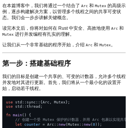
在本篇博客中，我们将通过一个结合了
和
的高级示
Arc
Mutex
例，逐步构建解决方案，以管理多个线程之间的共享可变状
态。我们会一步步讲解关键概念。
读完本文后，你将对如何在 Rust 中安全、高效地使用
和
Arc
进行并发编程有扎实的理解。
Mutex
让我们从一个非常基础的程序开始，介绍
和
。
Arc
Mutex
第一步：搭建基础程序
我们的目标是创建一个共享的、可变的计数器，允许多个线程
并发地对其进行更新。首先，我们将从一个最小化的设置开
始，启动若干线程。
use
use
 std::thread;

fn
main
() {

// 创建一个受 Mutex 保护的计数器，并用 Arc 包裹以实现共
let
counter
 = Arc::
new
(Mutex::
new
(
0
));
