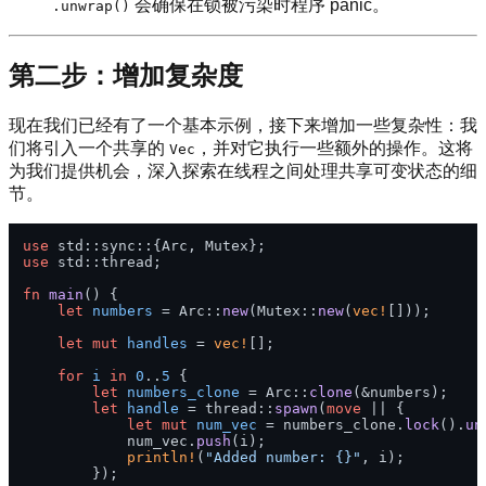
会确保在锁被污染时程序 panic。
.unwrap()
第二步：增加复杂度
现在我们已经有了一个基本示例，接下来增加一些复杂性：我
们将引入一个共享的
，并对它执行一些额外的操作。这将
Vec
为我们提供机会，深入探索在线程之间处理共享可变状态的细
节。
use
use
 std::thread;

fn
main
() {

let
numbers
 = Arc::
new
(Mutex::
new
(
vec!
[]));

let
mut 
handles
 = 
vec!
[];

for
i
in
0
..
5
 {

let
numbers_clone
 = Arc::
clone
(&numbers);

let
handle
 = thread::
spawn
(
move
 || {

let
mut 
num_vec
 = numbers_clone.
lock
().
un
            num_vec.
push
(i);

println!
(
"Added number: {}"
, i);

        });
