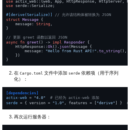
use
use
 serde::Serialize;

#[derive(Serialize)]
// 允许该结构体被转换为 JSON
struct
Message
 {

    message: 
String
,

}

// 更新 greet 函数以返回 JSON
async
fn
greet
() 
->
impl
Responder
 {

    HttpResponse::
Ok
().
json
(Message {

        message: 
"Hello from Rust API!"
.
to_string
(),

    })

在
文件中添加
依赖项（用于序列
Cargo.toml
serde
化）：
[dependencies]
actix-web
 = 
"4.0"
# 已经为 actix-web 添加
serde
 = { version = 
"1.0"
, features = [
"derive"
] }  
#
再次运行服务器：