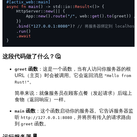
#[actix_web::main]
async
fn
main
() 
->
 std::io::
Result
<()> {

    HttpServer::
new
(|| {

        App::
new
().
route
(
"/"
, web::
get
().
to
(greet)) 
/
    })

    .
bind
(
"127.0.0.1:8080"
)? 
// 将服务器绑定到 localhost
    .
run
()

    .
await
这段代码做了什么？🤔
函数
：这是一个函数，当有人访问你服务器的根
greet
URL（主页）时会被调用。它会返回消息
"Hello from
。
Rust!"
简单来说：就像服务员在顾客点餐（发起请求）后端上
食物（返回响应）一样。
函数
：这个函数启动你的服务器。它告诉服务器监
main
听
，并将所有传入的请求路由
http://127.0.0.1:8080
到
函数。
greet