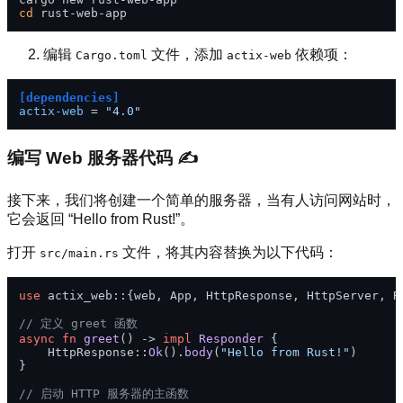
cd
编辑
文件，添加
依赖项：
Cargo.toml
actix-web
[dependencies]
actix-web
 = 
"4.0"
编写 Web 服务器代码 ✍️
接下来，我们将创建一个简单的服务器，当有人访问网站时，
它会返回 “Hello from Rust!”。
打开
文件，将其内容替换为以下代码：
src/main.rs
use
 actix_web::{web, App, HttpResponse, HttpServer, Re
// 定义 greet 函数
async
fn
greet
() 
->
impl
Responder
 {

    HttpResponse::
Ok
().
body
(
"Hello from Rust!"
)

}

// 启动 HTTP 服务器的主函数