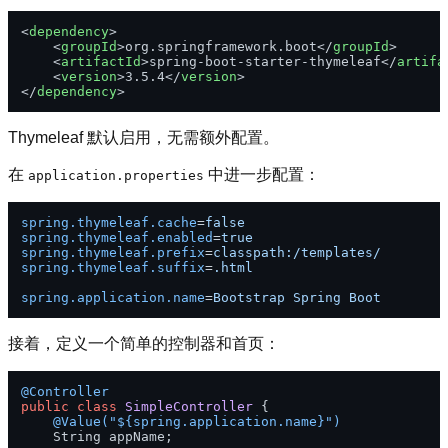
<
dependency
>
<
groupId
>
org.springframework.boot
</
groupId
>
<
artifactId
>
spring-boot-starter-thymeleaf
</
artifa
<
version
>
3.5.4
</
version
>
</
dependency
>
Thymeleaf 默认启用，无需额外配置。
在
中进一步配置：
application.properties
spring.thymeleaf.cache
=
false
spring.thymeleaf.enabled
=
true 
spring.thymeleaf.prefix
=
classpath:/templates/
spring.thymeleaf.suffix
=
.html
spring.application.name
=
Bootstrap Spring Boot
接着，定义一个简单的控制器和首页：
@Controller
public
class
SimpleController
 {

@Value("${spring.application.name}")
    String appName;
