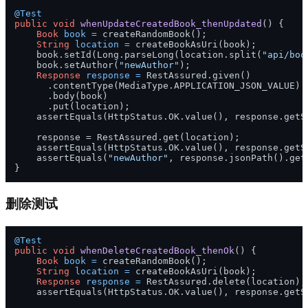
@Test
public
void
whenUpdateCreatedBook_thenUpdated
()
 {

Book
book
=
 createRandomBook();

String
location
=
 createBookAsUri(book);

    book.setId(Long.parseLong(location.split(
"api/boo
    book.setAuthor(
"newAuthor"
);

Response
response
=
 RestAssured.given()

      .contentType(MediaType.APPLICATION_JSON_VALUE)

      .body(book)

      .put(location);

    assertEquals(HttpStatus.OK.value(), response.getSt
    response = RestAssured.get(location);

    assertEquals(HttpStatus.OK.value(), response.getSt
    assertEquals(
"newAuthor"
, response.jsonPath().get
删除测试
@Test
public
void
whenDeleteCreatedBook_thenOk
()
 {

Book
book
=
 createRandomBook();

String
location
=
 createBookAsUri(book);

Response
response
=
 RestAssured.delete(location);

    assertEquals(HttpStatus.OK.value(), response.getSt