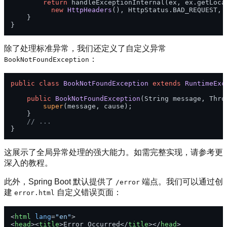
return
 handleExceptionInternal(ex, ex.getLocal
new
HttpHeaders
(), HttpStatus.BAD_REQUEST, r
    }

除了处理标准异常，我们还定义了自定义异常
：
BookNotFoundException
public
class
BookNotFoundException
extends
RuntimeExc
public
BookNotFoundException
(String message, Thro
super
(message, cause);

    }

// ...
这展示了全局异常处理的强大能力。如需完整实现，请参考更
深入的教程。
此外，Spring Boot 默认提供了
端点。我们可以通过创
/error
建
自定义错误页面：
error.html
<
html
lang
=
"en"
>
<
head
>
<
title
>
Error Occurred
</
title
>
</
head
>