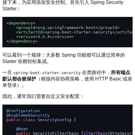
接下来，为应用添加安全控制。首先引入 Spring Security
Starter：
<
dependency
>
<
groupId
>
org.springframework.boot
</
groupId
>
<
artifactId
>
spring-boot-starter-security
</
artifac
<
version
>
3.5.4
</
version
>
</
dependency
>
可以看到一个规律：大多数 Spring 功能都可以通过简单的
Starter 依赖轻松集成。
一旦
在类路径中，
所有端点
spring-boot-starter-security
默认都会被保护
（根据内容协商策略，使用 HTTP Basic 或表
单登录）。
因此，通常我们需要自定义安全配置：
@Configuration
@EnableWebSecurity
public
class
SecurityConfig
 {

@Bean
public
 SecurityFilterChain 
filterChain
(HttpSecuri