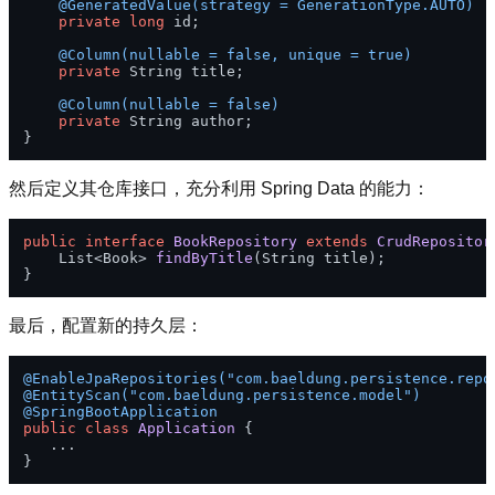
@GeneratedValue(strategy = GenerationType.AUTO)
private
long
 id;

@Column(nullable = false, unique = true)
private
 String title;

@Column(nullable = false)
private
 String author;

然后定义其仓库接口，充分利用 Spring Data 的能力：
public
interface
BookRepository
extends
CrudRepositor
    List<Book> 
findByTitle
(String title)
;

最后，配置新的持久层：
@EnableJpaRepositories("com.baeldung.persistence.repo
@EntityScan("com.baeldung.persistence.model")
@SpringBootApplication
public
class
Application
 {

   ...
