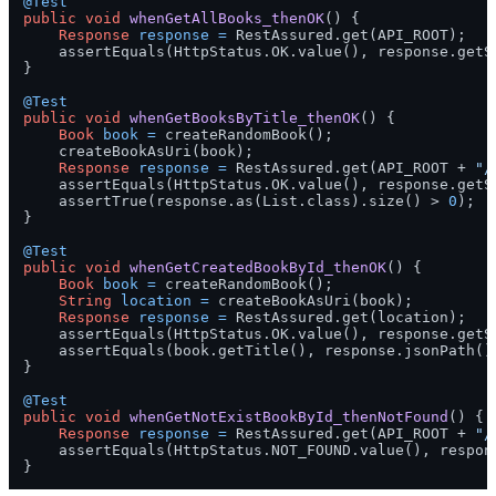
@Test
public
void
whenGetAllBooks_thenOK
()
 {

Response
response
=
 RestAssured.get(API_ROOT);

    assertEquals(HttpStatus.OK.value(), response.getSt
}

@Test
public
void
whenGetBooksByTitle_thenOK
()
 {

Book
book
=
 createRandomBook();

    createBookAsUri(book);

Response
response
=
 RestAssured.get(API_ROOT + 
"/
    assertEquals(HttpStatus.OK.value(), response.getSt
    assertTrue(response.as(List.class).size() > 
0
);

}

@Test
public
void
whenGetCreatedBookById_thenOK
()
 {

Book
book
=
 createRandomBook();

String
location
=
 createBookAsUri(book);

Response
response
=
 RestAssured.get(location);

    assertEquals(HttpStatus.OK.value(), response.getSt
    assertEquals(book.getTitle(), response.jsonPath()
}

@Test
public
void
whenGetNotExistBookById_thenNotFound
()
 {

Response
response
=
 RestAssured.get(API_ROOT + 
"/
    assertEquals(HttpStatus.NOT_FOUND.value(), respons