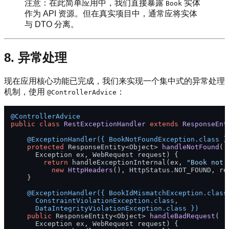
注意：在此简单应用中，我们直接暴露
实体
Book
作为 API 资源。但在真实项目中，通常应将实体
与 DTO 分离。
8. 异常处理
现在应用核心功能已完成，我们来实现一个集中式的异常处理
机制，使用
：
@ControllerAdvice
@ControllerAdvice
public
class
RestExceptionHandler
extends
ResponseEnt
@ExceptionHandler({ BookNotFoundException.class }
protected
 ResponseEntity<Object> 
handleNotFound
(

      Exception ex, WebRequest request)
 {

return
 handleExceptionInternal(ex, 
"Book not 
new
HttpHeaders
(), HttpStatus.NOT_FOUND, req
    }

@ExceptionHandler({ BookIdMismatchException.class,
      ConstraintViolationException.class, 

      DataIntegrityViolationException.class })
public
 ResponseEntity<Object> 
handleBadRequest
(

      Exception ex, WebRequest request)
 {
