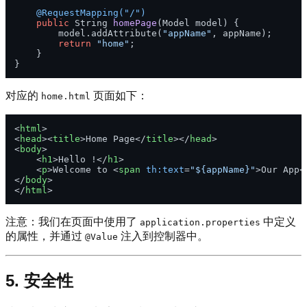
@RequestMapping("/")
public
 String 
homePage
(Model model)
 {

        model.addAttribute(
"appName"
, appName);

return
"home"
;

    }

对应的
页面如下：
home.html
<
html
>
<
head
>
<
title
>
Home Page
</
title
>
</
head
>
<
body
>
<
h1
>
Hello !
</
h1
>
<
p
>
Welcome to 
<
span
th:text
=
"${appName}"
>
Our App
<
</
body
>
</
html
>
注意：我们在页面中使用了
中定义
application.properties
的属性，并通过
注入到控制器中。
@Value
5. 安全性