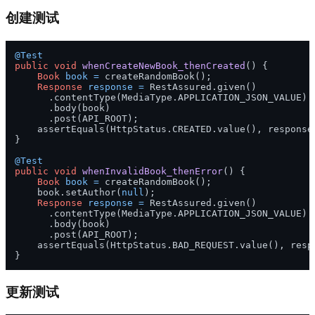
创建测试
@Test
public
void
whenCreateNewBook_thenCreated
()
 {

Book
book
=
 createRandomBook();

Response
response
=
 RestAssured.given()

      .contentType(MediaType.APPLICATION_JSON_VALUE)

      .body(book)

      .post(API_ROOT);

    assertEquals(HttpStatus.CREATED.value(), response.
}

@Test
public
void
whenInvalidBook_thenError
()
 {

Book
book
=
 createRandomBook();

    book.setAuthor(
null
);

Response
response
=
 RestAssured.given()

      .contentType(MediaType.APPLICATION_JSON_VALUE)

      .body(book)

      .post(API_ROOT);

    assertEquals(HttpStatus.BAD_REQUEST.value(), respo
更新测试