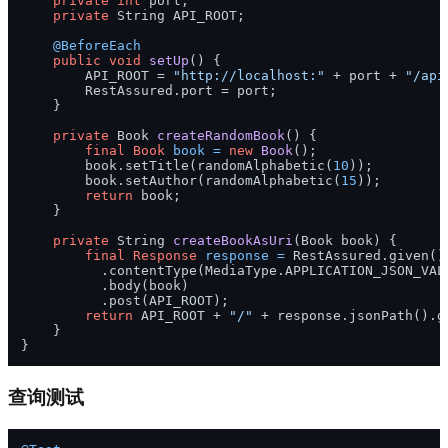
private
int
 port;

private
 String API_ROOT;

@BeforeEach
public
void
setUp
()
 {

        API_ROOT = 
"http://localhost:"
 + port + 
"/api
        RestAssured.port = port;

    }

private
 Book 
createRandomBook
()
 {

final
Book
book
=
new
Book
();

        book.setTitle(randomAlphabetic(
10
));

        book.setAuthor(randomAlphabetic(
15
));

return
 book;

    }

private
 String 
createBookAsUri
(Book book)
 {

final
Response
response
=
 RestAssured.given()

          .contentType(MediaType.APPLICATION_JSON_VALU
          .body(book)

          .post(API_ROOT);

return
 API_ROOT + 
"/"
 + response.jsonPath().g
    }

查询测试