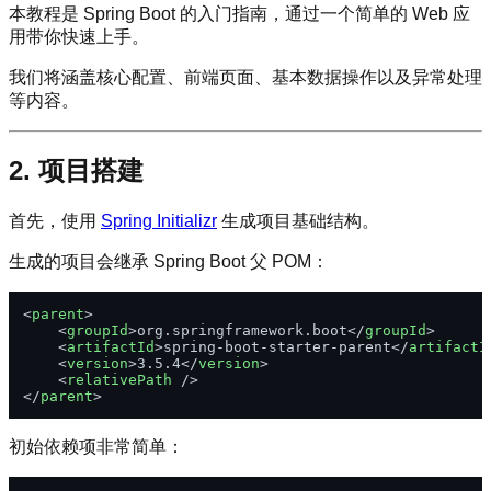
本教程是 Spring Boot 的入门指南，通过一个简单的 Web 应
用带你快速上手。
我们将涵盖核心配置、前端页面、基本数据操作以及异常处理
等内容。
2. 项目搭建
首先，使用
Spring Initializr
生成项目基础结构。
生成的项目会继承 Spring Boot 父 POM：
<
parent
>
<
groupId
>
org.springframework.boot
</
groupId
>
<
artifactId
>
spring-boot-starter-parent
</
artifactI
<
version
>
3.5.4
</
version
>
<
relativePath
 />
</
parent
>
初始依赖项非常简单：