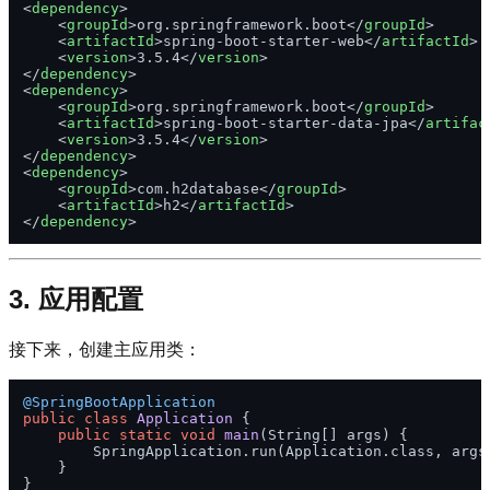
<
dependency
>
<
groupId
>
org.springframework.boot
</
groupId
>
<
artifactId
>
spring-boot-starter-web
</
artifactId
>
<
version
>
3.5.4
</
version
>
</
dependency
>
<
dependency
>
<
groupId
>
org.springframework.boot
</
groupId
>
<
artifactId
>
spring-boot-starter-data-jpa
</
artifac
<
version
>
3.5.4
</
version
>
</
dependency
>
<
dependency
>
<
groupId
>
com.h2database
</
groupId
>
<
artifactId
>
h2
</
artifactId
>
</
dependency
>
3. 应用配置
接下来，创建主应用类：
@SpringBootApplication
public
class
Application
 {

public
static
void
main
(String[] args)
 {

        SpringApplication.run(Application.class, args)
    }
