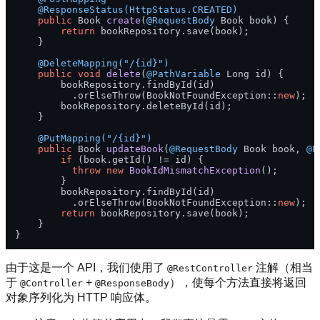
@ResponseStatus(HttpStatus.CREATED)
public
 Book 
create
(
@RequestBody
 Book book)
 {

return
 bookRepository.save(book);

    }

@DeleteMapping("/{id}")
public
void
delete
(
@PathVariable
 Long id)
 {

        bookRepository.findById(id)

          .orElseThrow(BookNotFoundException::
new
);

        bookRepository.deleteById(id);

    }

@PutMapping("/{id}")
public
 Book 
updateBook
(
@RequestBody
 Book book, 
@P
if
 (book.getId() != id) {

throw
new
BookIdMismatchException
();

        }

        bookRepository.findById(id)

          .orElseThrow(BookNotFoundException::
new
);

return
 bookRepository.save(book);

    }

由于这是一个 API，我们使用了
注解（相当
@RestController
于
+
），使每个方法直接将返回
@Controller
@ResponseBody
对象序列化为 HTTP 响应体。