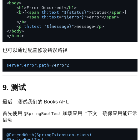
<
body
>
<
h1
>
Error Occurred!
</
h1
>
<
b
>
[
<
span
th:text
=
"${status}"
>
status
</
span
>
]

<
span
th:text
=
"${error}"
>
error
</
span
>
</
b
>
<
p
th:text
=
"${message}"
>
message
</
p
>
</
body
>
</
html
>
也可以通过配置修改错误路径：
server.error.path
=
/error2
9. 测试
最后，测试我们的 Books API。
首先使用
加载应用上下文，确保应用能正常
@SpringBootTest
启动：
@ExtendWith(SpringExtension.class)
@SpringBootTest