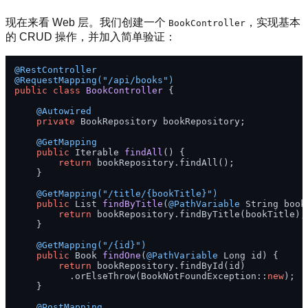
现在来看 Web 层。我们创建一个
，实现基本
BookController
的 CRUD 操作，并加入简单验证：
@RestController
@RequestMapping("/api/books")
public
class
BookController
 {

@Autowired
private
 BookRepository bookRepository;

@GetMapping
public
 Iterable 
findAll
()
 {

return
 bookRepository.findAll();

    }

@GetMapping("/title/{bookTitle}")
public
 List 
findByTitle
(
@PathVariable
 String book
return
 bookRepository.findByTitle(bookTitle);

    }

@GetMapping("/{id}")
public
 Book 
findOne
(
@PathVariable
 Long id)
 {

return
 bookRepository.findById(id)

          .orElseThrow(BookNotFoundException::
new
);

    }

@PostMapping