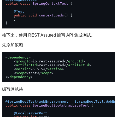
public
class
SpringContextTest
 {

@Test
public
void
contextLoads
()
 {

    }

接下来，使用 REST Assured 编写 API 集成测试。
先添加依赖：
<
dependency
>
<
groupId
>
io.rest-assured
</
groupId
>
<
artifactId
>
rest-assured
</
artifactId
>
<
version
>
5.5.5
</
version
>
<
scope
>
test
</
scope
>
</
dependency
>
编写测试类：
@SpringBootTest(webEnvironment = SpringBootTest.WebEn
public
class
SpringBootBootstrapLiveTest
 {

@LocalServerPort