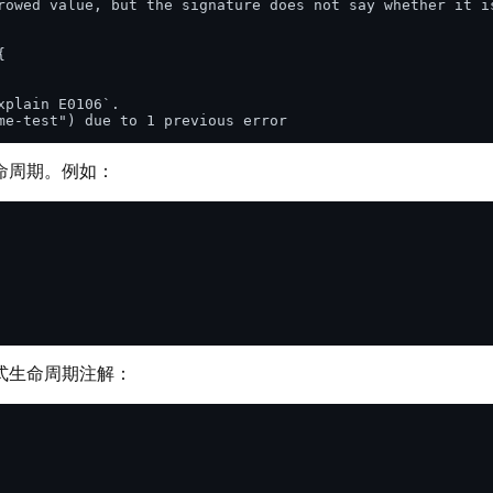
rowed value, but the signature does not say whether it is


plain E0106`.

命周期。例如：
式生命周期注解：