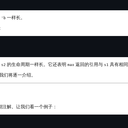
和
一样长。
'b
：
或
的生命周期一样长。它还表明
返回的引用与
具有相同
s2
max
s1
节我们将逐一介绍。
期注解。让我们看一个例子：