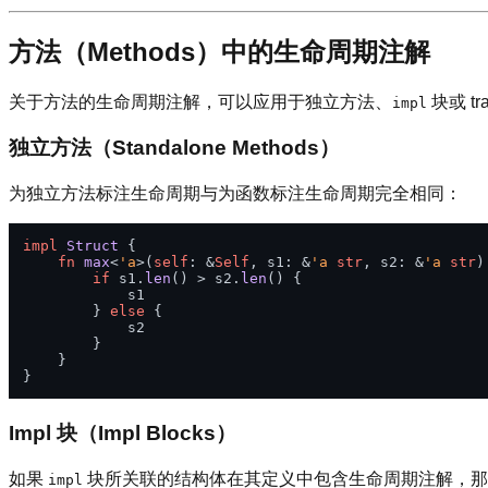
方法（Methods）中的生命周期注解
关于方法的生命周期注解，可以应用于独立方法、
块或 t
impl
独立方法（Standalone Methods）
为独立方法标注生命周期与为函数标注生命周期完全相同：
impl
Struct
 {

fn
max
<
'a
>(
self
: &
Self
, s1: &
'a
str
, s2: &
'a
str
)
if
 s1.
len
() > s2.
len
() {

            s1

        } 
else
 {

            s2

        }

    }

Impl 块（Impl Blocks）
如果
块所关联的结构体在其定义中包含生命周期注解，
impl