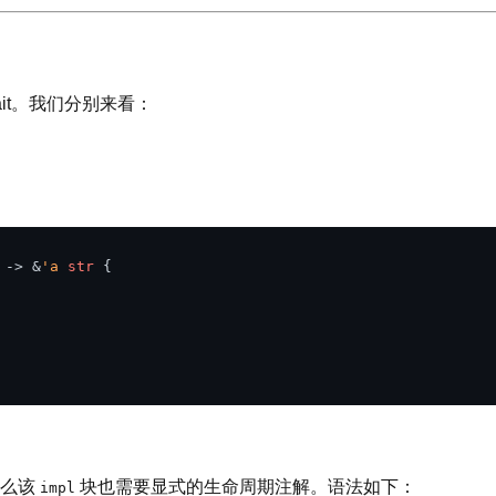
rait。我们分别来看：
 
->
 &
'a
str
 {

那么该
块也需要显式的生命周期注解。语法如下：
impl