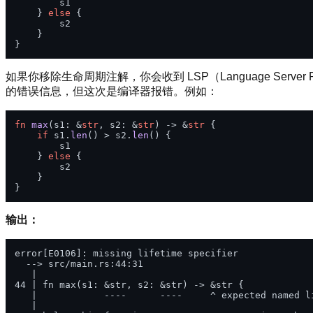
        s1

    } 
else
 {

        s2

    }

如果你移除生命周期注解，你会收到 LSP（Language Ser
的错误信息，但这次是编译器报错。例如：
fn
max
(s1: &
str
, s2: &
str
) 
->
 &
str
 {

if
 s1.
len
() > s2.
len
() {

        s1

    } 
else
 {

        s2

    }

输出：
error[E0106]: missing lifetime specifier

  --> src/main.rs:44:31

   |

44 | fn max(s1: &str, s2: &str) -> &str {

   |            ----      ----     ^ expected named li
   |
