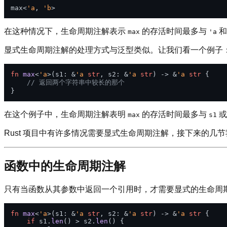
max<
'a
, 
'b
在这种情况下，生命周期注解表示
的存活时间最多与
max
'a
显式生命周期注解的处理方式与泛型类似。让我们看一个例子
fn
max
<
'a
>(s1: &
'a
str
, s2: &
'a
str
) 
->
 &
'a
str
 {

// 返回两个字符串中较长的那个
在这个例子中，生命周期注解表明
的存活时间最多与
max
s1
Rust 项目中有许多情况需要显式生命周期注解，接下来的几
函数中的生命周期注解
只有当函数从其参数中返回一个引用时，才需要显式的生命周
fn
max
<
'a
>(s1: &
'a
str
, s2: &
'a
str
) 
->
 &
'a
str
 {

if
 s1.
len
() > s2.
len
() {
