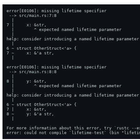
error[E0106]: missing lifetime specifier

 --> src/main.rs:7:8

  |

7 |     x: &str,

  |        ^ expected named lifetime parameter

  |

help: consider introducing a named lifetime parameter

  |

6 ~ struct OtherStruct<'a> {

7 ~     x: &'a str,

  |

error[E0106]: missing lifetime specifier

 --> src/main.rs:8:8

  |

8 |     y: &str,

  |        ^ expected named lifetime parameter

  |

help: consider introducing a named lifetime parameter

  |

6 ~ struct OtherStruct<'a> {

7 |     x: &str,

8 ~     y: &'a str,

  |

For more information about this error, try `rustc --ex