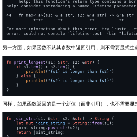
   = help: this function's return type contains a bor
help: consider introducing a named lifetime parameter

   |

44 | fn max<'a>(s1: &'a str, s2: &'a str) -> &'a str {
   |       ++++      ++           ++          ++

For more information about this error, try `rustc --ex
另一方面，如果函数不从其参数中返回引用，则不需要显式生
fn
print_longest
(s1: &
str
, s2: &
str
) {

if
 s1.
len
() > s2.
len
() {

println!
(
"{s1} is longer than {s2}"
)

    } 
else
 {

println!
(
"{s2} is longer than {s1}"
)

    }

同样，如果函数返回的是一个新值（而非引用），也不需要显
fn
join_strs
(s1: &
str
, s2: &
str
) 
->
String
 {

let
mut 
joint_string
 = 
String
::
from
(s1);

    joint_string.
push_str
(s2);

return
 joint_string;
