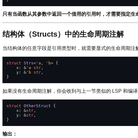
只有当函数从其参数中返回一个借用的引用时，才需要指定生
结构体（Structs）中的生命周期注解
当结构体的任意字段是引用类型时，就需要显式的生命周期注
struct
Strs
<
'a
, 
'b
> {

    x: &
'a
str
,

    y: &
'b
str
,

如果没有生命周期注解，你会收到与上一节类似的 LSP 和编
struct
OtherStruct
 {

    x: &
str
,

    y: &
str
,

输出：