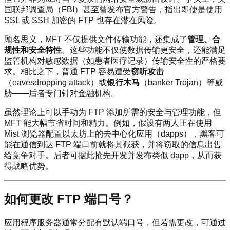
国联邦调查局（FBI）甚至曾发布官方警告，指出即使是使用
SSL 或 SSH 加密的 FTP 也存在潜在风险。
顾名思义，MFT 不仅提供文件传输功能，还集成了
管理、合
规性和安全特性
。这些功能不仅使数据传输更安全，还能满足
监管机构对敏感数据（如患者医疗记录）传输安全性的严格要
求。相比之下，普通 FTP 容易遭受
窃听攻击
（eavesdropping attack）或
银行木马
（banker Trojan）等威
胁——后者专门针对金融机构。
虽然理论上可以手动为 FTP 添加所需的安全与管理功能，但
MFT 能大幅节省时间和精力。例如，假设有两人正在使用
Mist 浏览器配置以太坊上的去中心化应用（dapps），黑客可
能在通信到达 FTP 端口前就将其截获，并将窃取的信息出售
给竞争对手。后者可据此抢先开发并发布类似 dapp，从而获
得战略优势。
如何更改 FTP 端口号？
应用程序服务器通常分配有默认端口号，但若需更改，可通过