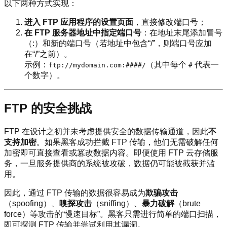
以下两种方式实现：
进入 FTP 应用程序的设置页面
，直接修改端口号；
在 FTP 服务器地址中指定端口号
：在地址末尾添加冒号
（:）和新的端口号（若地址中包含“/”，则端口号应加
在“/”之前）。
示例：
（其中每个
代表一
ftp://mydomain.com:####/
#
个数字）。
FTP 的安全挑战
FTP 在设计之初并未考虑提供安全的数据传输通道，因此
不
支持加密
。如果黑客成功拦截 FTP 传输，他们无需破解任何
加密即可直接查看或篡改数据内容。即便使用 FTP 云存储服
务，一旦服务提供商的系统被攻破，数据仍可能被截获并滥
用。
因此，通过 FTP 传输的数据很容易成为
欺骗攻击
（spoofing）、
嗅探攻击
（sniffing）、
暴力破解
（brute
force）等攻击的“慢速目标”。黑客只需进行简单的端口扫描，
即可探测 FTP 传输并尝试利用其漏洞。