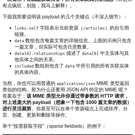
有点疯狂，别急，我马上解释）。
下面我简要说明该 payload 的几个关键点（不深入细节）：
字段表示当前资源（
）的自引用
links.self
/articles
链接。
数组包含每篇文章的详细信息。上面的示例只包含
data
一篇文章，但实际可包含任意数量。
描述了
中主实体与其
data[0].relationships
data[0]
他实体之间的关系。
数组则包含了
中所引用的所有关联实体
included
data
的具体内容。
当然，你也可以用普通的
MIME 类型返回
application/json
类似的结构。那为什么还要用 JSON API 特定的 MIME 呢？
答案在于：
该 MIME 类型允许你通过带参数的 HTTP 请求，
对上述庞大的 payload（想象一下包含 1000 篇文章的数据）
进行灵活裁剪
。你甚至可以在单个资源端点上完成排序、分
页、创建、更新和删除等操作。
举个“按需获取字段”（sparse fieldsets）的例子：