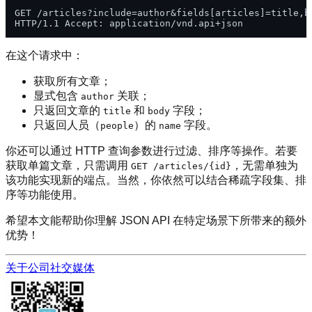
GET /articles?include=author&fields[articles]=title,bo
在这个请求中：
获取所有文章；
显式包含
关联；
author
只返回文章的
和
字段；
title
body
只返回人员（
）的
字段。
people
name
你还可以通过 HTTP 查询参数进行过滤、排序等操作。若要
获取单篇文章，只需调用
，无需单独为
GET /articles/{id}
该功能实现新的端点。当然，你依然可以结合稀疏字段集、排
序等功能使用。
希望本文能帮助你理解 JSON API 在特定场景下所带来的额外
优势！
关于公司
社交媒体