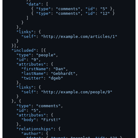
"data"
:
[
{
"type"
:
"comments"
,
"id"
:
"5"
}
,
{
"type"
:
"comments"
,
"id"
:
"12"
}
]
}
}
,
"links"
:
{
"self"
:
"http://example.com/articles/1"
}
}
]
,
"included"
:
[
{
"type"
:
"people"
,
"id"
:
"9"
,
"attributes"
:
{
"firstName"
:
"Dan"
,
"lastName"
:
"Gebhardt"
,
"twitter"
:
"dgeb"
}
,
"links"
:
{
"self"
:
"http://example.com/people/9"
}
}
,
{
"type"
:
"comments"
,
"id"
:
"5"
,
"attributes"
:
{
"body"
:
"First!"
}
,
"relationships"
:
{
"author"
:
{