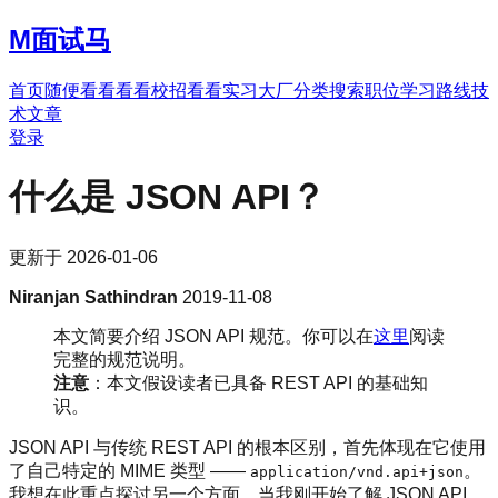
M
面试马
首页
随便看看
看看校招
看看实习
大厂分类
搜索职位
学习路线
技
术文章
登录
什么是 JSON API？
更新于
2026-01-06
Niranjan Sathindran
2019-11-08
本文简要介绍 JSON API 规范。你可以在
这里
阅读
完整的规范说明。
注意
：本文假设读者已具备 REST API 的基础知
识。
JSON API 与传统 REST API 的根本区别，首先体现在它使用
了自己特定的 MIME 类型 ——
。
application/vnd.api+json
我想在此重点探讨另一个方面。当我刚开始了解 JSON API