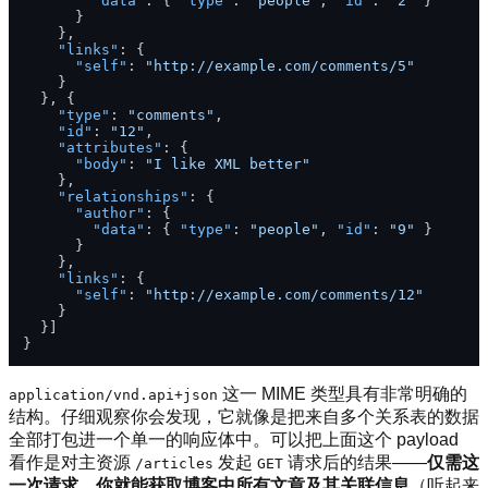
"data"
:
{
"type"
:
"people"
,
"id"
:
"2"
}
}
}
,
"links"
:
{
"self"
:
"http://example.com/comments/5"
}
}
,
{
"type"
:
"comments"
,
"id"
:
"12"
,
"attributes"
:
{
"body"
:
"I like XML better"
}
,
"relationships"
:
{
"author"
:
{
"data"
:
{
"type"
:
"people"
,
"id"
:
"9"
}
}
}
,
"links"
:
{
"self"
:
"http://example.com/comments/12"
}
}
]
}
这一 MIME 类型具有非常明确的
application/vnd.api+json
结构。仔细观察你会发现，它就像是把来自多个关系表的数据
全部打包进一个单一的响应体中。可以把上面这个 payload
看作是对主资源
发起
请求后的结果——
仅需这
/articles
GET
一次请求，你就能获取博客中所有文章及其关联信息
（听起来