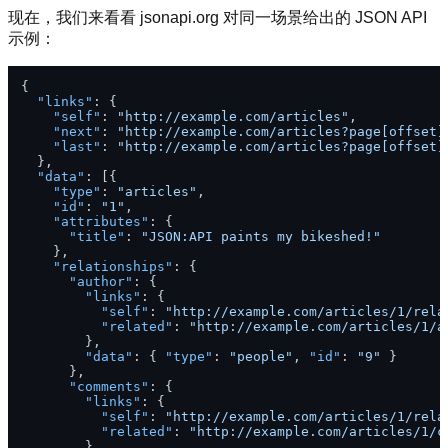
现在，我们来看看 jsonapi.org 对同一场景给出的 JSON API
示例：
{
"links"
:
{
"self"
:
"http://example.com/articles"
,
"next"
:
"http://example.com/articles?page[offset]
"last"
:
"http://example.com/articles?page[offset]
}
,
"data"
:
[
{
"type"
:
"articles"
,
"id"
:
"1"
,
"attributes"
:
{
"title"
:
"JSON:API paints my bikeshed!"
}
,
"relationships"
:
{
"author"
:
{
"links"
:
{
"self"
:
"http://example.com/articles/1/rela
"related"
:
"http://example.com/articles/1/a
}
,
"data"
:
{
"type"
:
"people"
,
"id"
:
"9"
}
}
,
"comments"
:
{
"links"
:
{
"self"
:
"http://example.com/articles/1/rela
"related"
:
"http://example.com/articles/1/c
}
,