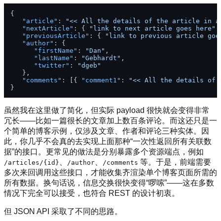
{
"article"
:
"<< All the details of the article in a
"nextArticle"
:
{
"link to next article goes here"
"previousArticle"
:
{
"link to previous article goe
"author"
:
{
"firstName"
:
"Dan"
,
"lastName"
:
"Gebhardt"
,
"twitter"
:
"dgeb"
}
,
"comments"
:
[
{
"comment1"
:
"<< All the details of 
}
虽然我在这里做了简化，但实际 payload 很快就会变得非常
冗长——比如一篇很长的文章加上数百条评论。而这还只是一
个简单的博客示例，仅涉及文章、作者和评论三种实体。因
此，你几乎不会真的去实现上面那种“一次性返回所有关联数
据”的接口。更常见的做法是分别暴露多个资源端点，例如
、
、
等。于是，前端需要
/articles/{id}
/author
/comments
多次来回调用这些接口，才能收集齐渲染单个博客页面所需的
所有数据。换句话说，信息交换很快变得“啰嗦”——这在多数
情况下完全可以接受，也符合 REST 的设计初衷。
但 JSON API 采取了不同的思路。