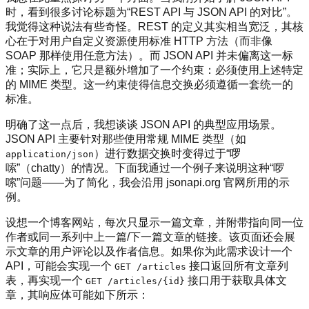
时，看到很多讨论标题为“REST API 与 JSON API 的对比”。
我觉得这种说法有些奇怪。REST 的定义其实相当宽泛，其核
心在于对用户自定义资源使用标准 HTTP 方法（而非像
SOAP 那样使用任意方法）。而 JSON API 并未偏离这一标
准；实际上，它只是额外增加了一个约束：必须使用上述特定
的 MIME 类型。这一约束使得信息交换必须遵循一套统一的
标准。
明确了这一点后，我想谈谈 JSON API 的典型应用场景。
JSON API 主要针对那些使用常规 MIME 类型（如
）进行数据交换时变得过于“啰
application/json
嗦”（chatty）的情况。下面我通过一个例子来说明这种“啰
嗦”问题——为了简化，我会沿用 jsonapi.org 官网所用的示
例。
设想一个博客网站，每次只显示一篇文章，并附带指向同一位
作者或同一系列中上一篇/下一篇文章的链接。该页面还会展
示文章的用户评论以及作者信息。如果你为此需求设计一个
API，可能会实现一个
接口返回所有文章列
GET /articles
表，再实现一个
接口用于获取具体文
GET /articles/{id}
章，其响应体可能如下所示：