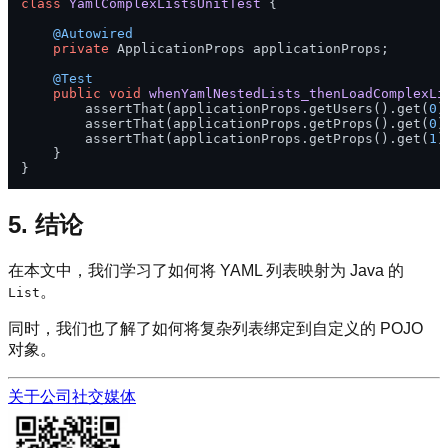
class
YamlComplexListsUnitTest
 {

@Autowired
private
 ApplicationProps applicationProps;

@Test
public
void
whenYamlNestedLists_thenLoadComplexLi
        assertThat(applicationProps.getUsers().get(
0
)
        assertThat(applicationProps.getProps().get(
0
)
        assertThat(applicationProps.getProps().get(
1
)
    }

5. 结论
在本文中，我们学习了如何将 YAML 列表映射为 Java 的
。
List
同时，我们也了解了如何将复杂列表绑定到自定义的 POJO
对象。
关于公司
社交媒体