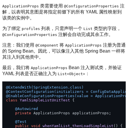
类需要使用
注
ApplicationProps
@ConfigurationProperties
解，以表明其意图是将指定前缀下的所有 YAML 属性映射到
该类的实例中。
为了绑定
列表，只需声明一个
类型的字段，
profiles
List
注解会自动完成其余工作。
@ConfigurationProperties
注意：我们使用
将
注册为普通
@Component
ApplicationProps
的 Spring Bean。因此，可以像注入其他 Spring Bean 一样将
其注入到其他类中。
最后，我们将
Bean 注入测试类，并验证
ApplicationProps
YAML 列表是否正确注入为
：
List<Object>
@ExtendWith(SpringExtension.class)
@ContextConfiguration(initializers = ConfigDataApplic
@EnableConfigurationProperties(value = ApplicationPro
class
YamlSimpleListUnitTest
 {

@Autowired
private
 ApplicationProps applicationProps;

@Test
public
void
whenYamlList_thenLoadSimpleList
()
 {
