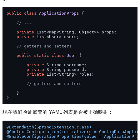
public
class
ApplicationProps
 {

// ...
private
 List<Map<String, Object>> props;

private
 List<User> users;

// getters and setters
public
static
class
User
 {

private
 String username;

private
 String password;

private
 List<String> roles;

// getters and setters
    }

现在我们验证嵌套的 YAML 列表是否被正确映射：
@ExtendWith(SpringExtension.class)
@ContextConfiguration(initializers = ConfigDataApplic
@EnableConfigurationProperties(value = ApplicationPro