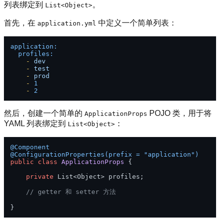
列表绑定到
。
List<Object>
首先，在
中定义一个简单列表：
application.yml
application:
profiles:
-
dev
-
test
-
prod
-
1
-
2
然后，创建一个简单的
POJO 类，用于将
ApplicationProps
YAML 列表绑定到
：
List<Object>
@Component
@ConfigurationProperties(prefix = "application")
public
class
ApplicationProps
 {

private
 List<Object> profiles;

// getter 和 setter 方法