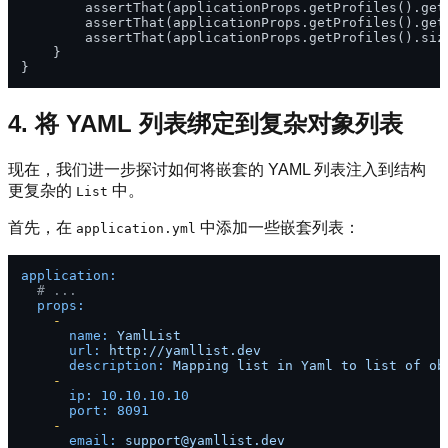
        assertThat(applicationProps.getProfiles().get
        assertThat(applicationProps.getProfiles().get
        assertThat(applicationProps.getProfiles().siz
    }

4. 将 YAML 列表绑定到复杂对象列表
现在，我们进一步探讨如何将嵌套的 YAML 列表注入到结构
更复杂的
中。
List
首先，在
中添加一些嵌套列表：
application.yml
application:
# ...
props:
-
name:
YamlList
url:
http://yamllist.dev
description:
Mapping
list
in
Yaml
to
list
of
ob
-
ip:
10.10
.10
.10
port:
8091
-
email:
support@yamllist.dev