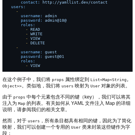
contact:
http://yamllist.dev/contact
users:
-
username:
admin
password:
admin@10@
roles:
-
READ
-
WRITE
-
VIEW
-
DELETE
-
username:
guest
password:
guest@01
roles:
-
VIEW
在这个例子中，我们将
属性绑定到
props
List<Map<String,
。类似地，我们将
映射为
对象的列表。
Object>>
users
User
由于
中每个元素包含不同的键（key），我们可以将其
props
注入为
的列表。有关如何从 YAML 文件注入 Map 的详细
Map
说明，请参阅我们的相关文章。
然而，对于
，所有条目都具有相同的键，因此为了简化
users
映射，我们可以创建一个专用的
类来封装这些键作为字
User
段：