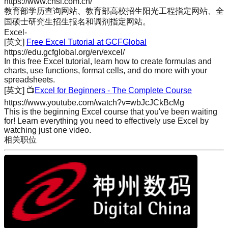
https://www.chsi.com.cn/
教育部学历查询网站、教育部高校招生阳光工程指定网站、全
国硕士研究生招生报名和调剂指定网站。
Excel
-
[英文]
Free Excel Tutorial at GCFGlobal
https://edu.gcfglobal.org/en/excel/
In this free Excel tutorial, learn how to create formulas and
charts, use functions, format cells, and do more with your
spreadsheets.
[英文]
📺
Excel for Beginners - The Complete Course
https://www.youtube.com/watch?v=wbJcJCkBcMg
This is the beginning Excel course that you've been waiting
for! Learn everything you need to effectively use Excel by
watching just one video.
相关职位