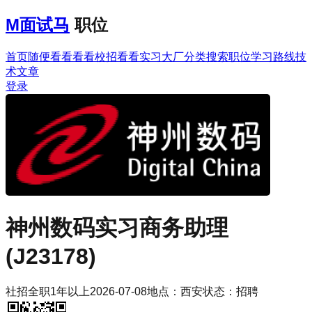
M
面试马
职位
首页
随便看看
看看校招
看看实习
大厂分类
搜索职位
学习路线
技
术文章
登录
神州数码
实习商务助理
(J23178)
社招
全职
1年以上
2026-07-08
地点：
西安
状态：
招聘