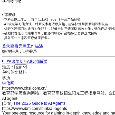
工作描述
任职要求

-本科及以上
学历
，两年以上
AI agent
平台产品经验

-AI领域学习能力强，对新技术有浓厚兴趣，能够快速掌握新知识和技能

-优秀的跨部门沟通与协作能力，能够推动产研团队高效协作，确保产品按时高
-强烈的责任心与结果导向，能够对核心产品指标负责并达成目标

-具备医生生态和医疗健康行业…
登录查看完整工作描述
微信扫码，1秒登录
📮 投递简历
✨
AI模拟面试
难度：
包括英文材料
学历
-
学信网
https://www.chsi.com.cn/
教育部学历查询网站、教育部高校招生阳光工程指定网站、全
AI agent
-
[英文]
The 2025 Guide to AI Agents
https://www.ibm.com/think/ai-agents
Your one-stop resource for gaining in-depth knowledge and ha