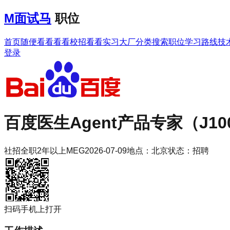
M
面试马
职位
首页
随便看看
看看校招
看看实习
大厂分类
搜索职位
学习路线
技
登录
百度
医生Agent产品专家（J10
社招
全职
2年以上
MEG
2026-07-09
地点：
北京
状态：
招聘
扫码手机上打开