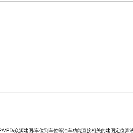
AVP/VPD/众源建图/车位到车位等泊车功能直接相关的建图定位