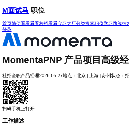
M
面试马
职位
首页
随便看看
看看校招
看看实习
大厂分类
搜索职位
学习路线
技
登录
Momenta
PNP 产品项目高级
社招
全职
产品经理
2026-05-27
地点：
北京 | 上海 | 苏州
状态：
扫码手机上打开
工作描述