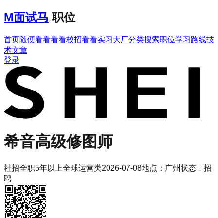
M
面试马
职位
首页
随便看看
看看校招
看看实习
大厂分类
搜索职位
学习路线
技
术文章
登录
希音
高级修图师
社招
全职
5年以上
全球运营类
2026-07-08
地点：
广州
状态：
招
聘