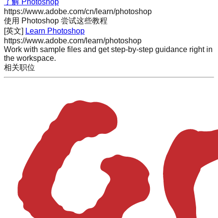
了解 Photoshop
https://www.adobe.com/cn/learn/photoshop
使用 Photoshop 尝试这些教程
[英文]
Learn Photoshop
https://www.adobe.com/learn/photoshop
Work with sample files and get step-by-step guidance right in
the workspace.
相关职位