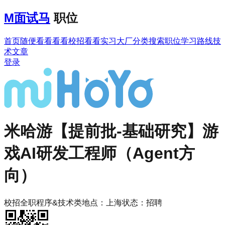
M
面试马
职位
首页
随便看看
看看校招
看看实习
大厂分类
搜索职位
学习路线
技
术文章
登录
米哈游
【提前批-基础研究】游
戏AI研发工程师（Agent方
向）
校招
全职
程序&技术类
地点：
上海
状态：
招聘