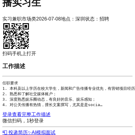
播实习生
实习
兼职
市场类
2026-07-08
地点：
深圳
状态：
招聘
扫码手机上打开
工作描述
任职要求

1. 本科及以上
学历
在校大学生，新闻和广告传播专业优先，有营销项目经历
2. 熟悉和了解社交媒体账户；

3. 深度熟悉娱乐圈动态，有良好的音乐、娱乐感知；

4. 对公关传播有热情，擅长文案撰写，尤其是是socia…
登录查看完整工作描述
微信扫码，1秒登录
📮 投递简历
✨
AI模拟面试