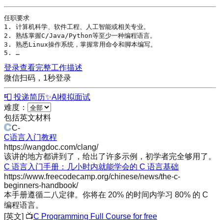
任职要求

1. 计算机科学、软件工程、人工智能或相关专业。

2. 熟练掌握
C
/
Java
/
Python
等至少一种编程语言。

3. 熟悉Linux操作系统，掌握常用命令和脚本编写。

5. …
登录查看完整工作描述
微信扫码，1秒登录
📮 投递简历
✨
AI模拟面试
难度：
包括英文材料
C
-
C语言入门教程
https://wangdoc.com/clang/
该讲的地方都讲到了，给出了许多示例，初学者完全够用了。
C 语言入门手册：几小时内就能学会的 C 语言基础
https://www.freecodecamp.org/chinese/news/the-c-
beginners-handbook/
本手册遵循二八定律。你将在 20% 的时间内学习 80% 的 C
编程语言。
[英文]
📺
C Programming Full Course for free