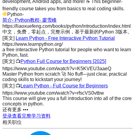
development, Android apps, and more! ☕️ This beginner-
friendly course takes you from basics to real coding skills.
Python
-
简介- Python教程- 廖雪峰
https://liaoxuefeng.com/books/python/introduction/index.html
中文，免费，零起点，完整示例，基于最新的Python 3版本。
[英文]
Learn Python - Free Interactive Python Tutorial
https://www.learnpython.org/
a free interactive Python tutorial for people who want to learn
Python, fast.
[英文]
📺
Python Full Course for Beginners [2025]
https://www.youtube.com/watch?v=K5KVEU3aaeQ
Master Python from scratch 🚀 No fluff—just clear, practical
coding skills to kickstart your journey!
[英文]
📺
Learn Python - Full Course for Beginners
https://www.youtube.com/watch?v=rfscVS0vtbw
This course will give you a full introduction into all of the core
concepts in python.
还有更多 •••
登录查看完整学习资料
相关职位