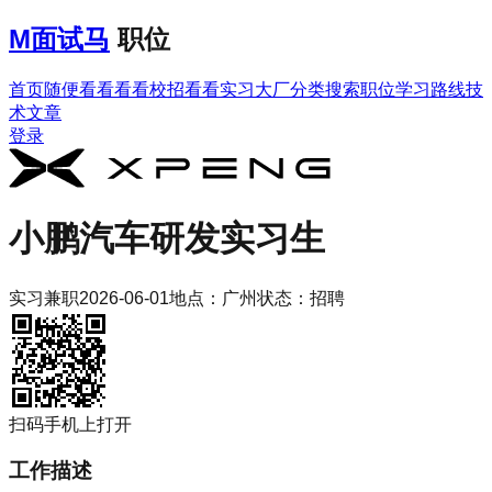
M
面试马
职位
首页
随便看看
看看校招
看看实习
大厂分类
搜索职位
学习路线
技
术文章
登录
小鹏汽车
研发实习生
实习
兼职
2026-06-01
地点：
广州
状态：
招聘
扫码手机上打开
工作描述