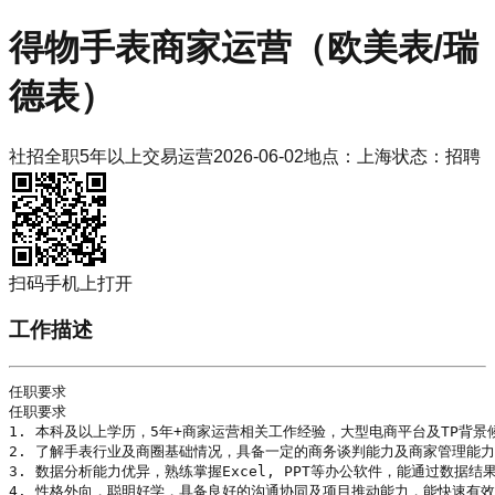
得物
手表商家运营（欧美表/瑞
德表）
社招
全职
5年以上
交易运营
2026-06-02
地点：
上海
状态：
招聘
扫码手机上打开
工作描述
任职要求

任职要求

1. 本科及以上
学历
，5年+商家运营相关工作经验，大型电商平台及TP背景候
2. 了解手表行业及商圈基础情况，具备一定的商务谈判能力及商家管理能力
3. 数据分析能力优异，熟练掌握Excel, PPT等办公软件，能通过数据结
4. 性格外向，聪明好学，具备良好的沟通协同及项目推动能力，能快速有效