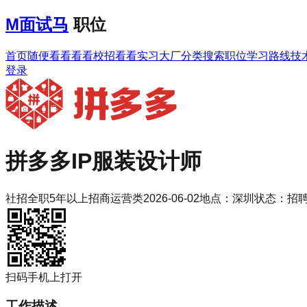
M
面试马
职位
首页
随便看看
看看校招
看看实习
大厂分类
搜索职位
学习路线
技
登录
拼多多
IP服装设计师
社招
全职
5年以上
招商运营类
2026-06-02
地点：
深圳
状态：
招
扫码手机上打开
工作描述