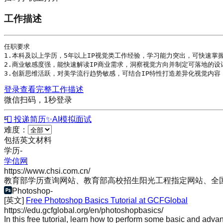
工作描述
任职要求

1.本科及以上
学历
，5年以上IP视觉类工作经验，学习能力突出，可快速掌
2.商业敏感度强，能快速解读IP商业需求，洞察视觉方向并制定可落地的设计
3.创新思维活跃，对美学流行趋势敏感，可结合IP特性打造差异化视觉内容
登录查看完整工作描述
微信扫码，1秒登录
📮 投递简历
✨
AI模拟面试
难度：
包括英文材料
学历
-
学信网
https://www.chsi.com.cn/
教育部学历查询网站、教育部高校招生阳光工程指定网站、全
Photoshop
-
[英文]
Free Photoshop Basics Tutorial at GCFGlobal
https://edu.gcfglobal.org/en/photoshopbasics/
In this free tutorial, learn how to perform some basic and adva