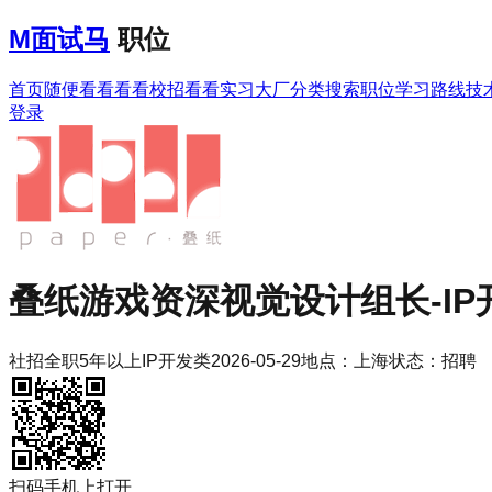
M
面试马
职位
首页
随便看看
看看校招
看看实习
大厂分类
搜索职位
学习路线
技
登录
叠纸游戏
资深视觉设计组长-IP
社招
全职
5年以上
IP开发类
2026-05-29
地点：
上海
状态：
招聘
扫码手机上打开