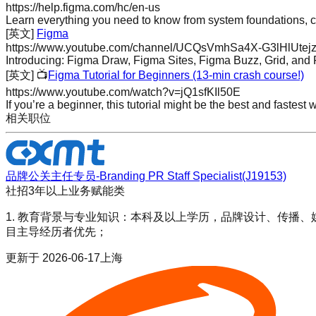
https://help.figma.com/hc/en-us
Learn everything you need to know from system foundations, 
[英文]
Figma
https://www.youtube.com/channel/UCQsVmhSa4X-G3lHlUtej
Introducing: Figma Draw, Figma Sites, Figma Buzz, Grid, an
[英文]
📺
Figma Tutorial for Beginners (13-min crash course!)
https://www.youtube.com/watch?v=jQ1sfKIl50E
If you’re a beginner, this tutorial might be the best and fastest
相关职位
品牌公关主任专员-Branding PR Staff Specialist(J19153)
社招
3年以上
业务赋能类
1. 教育背景与专业知识：本科及以上学历，品牌设计、传播、
目主导经历者优先；
更新于
2026-06-17
上海