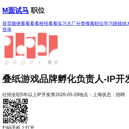
M
面试马
职位
首页
随便看看
看看校招
看看实习
大厂分类
搜索职位
学习路线
技
登录
叠纸游戏
品牌孵化负责人-IP开
社招
全职
5年以上
IP开发类
2026-05-29
地点：
上海
状态：
招聘
扫码手机上打开