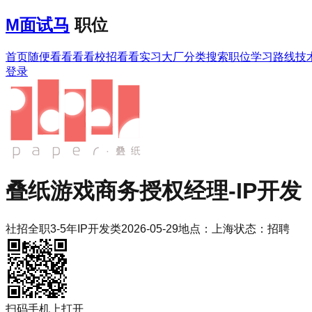
M
面试马
职位
首页
随便看看
看看校招
看看实习
大厂分类
搜索职位
学习路线
技
登录
叠纸游戏
商务授权经理-IP开发
社招
全职
3-5年
IP开发类
2026-05-29
地点：
上海
状态：
招聘
扫码手机上打开