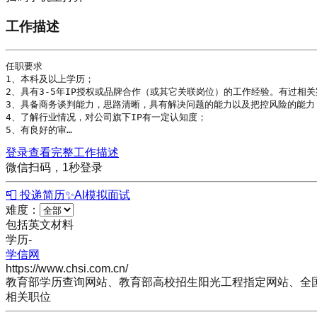
工作描述
任职要求

1、本科及以上
学历
；

2、具有3-5年IP授权或品牌合作（或其它关联岗位）的工作经验。有过相关
3、具备商务谈判能力，思路清晰，具有解决问题的能力以及把控风险的能力；
4、了解行业情况，对公司旗下IP有一定认知度；

5、有良好的审…
登录查看完整工作描述
微信扫码，1秒登录
📮 投递简历
✨
AI模拟面试
难度：
包括英文材料
学历
-
学信网
https://www.chsi.com.cn/
教育部学历查询网站、教育部高校招生阳光工程指定网站、全
相关职位