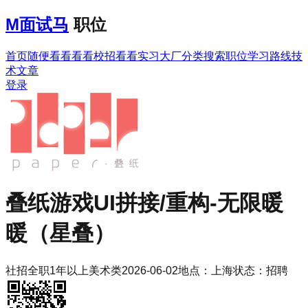
M
面试马
职位
首页
随便看看
看看校招
看看实习
大厂分类
搜索职位
学习路线
技
术文章
登录
叠纸游戏
UI拼接/重构-无限暖
暖（星叠）
社招
全职
1年以上
美术类
2026-06-02
地点：
上海
状态：
招聘