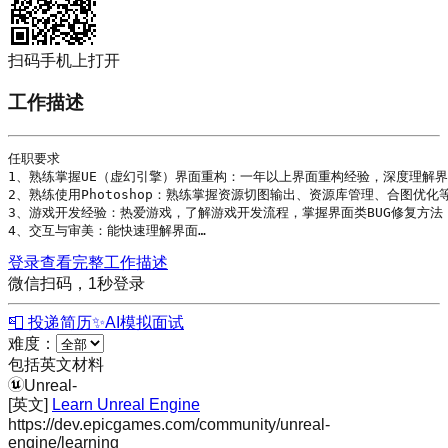
扫码手机上打开
工作描述
任职要求

1、熟练掌握
UE
（虚幻引擎）界面重构：一年以上界面重构经验，深度理解界
2、熟练使用
Photoshop
：熟练掌握资源切图输出、资源库管理、合图优化等
3、游戏开发经验：热爱游戏，了解游戏开发流程，掌握界面类BUG修复方法
4、交互与审美：能快速理解界面…
登录查看完整工作描述
微信扫码，1秒登录
📮 投递简历
✨
AI模拟面试
难度：
包括英文材料
Unreal
-
[英文]
Learn Unreal Engine
https://dev.epicgames.com/community/unreal-
engine/learning