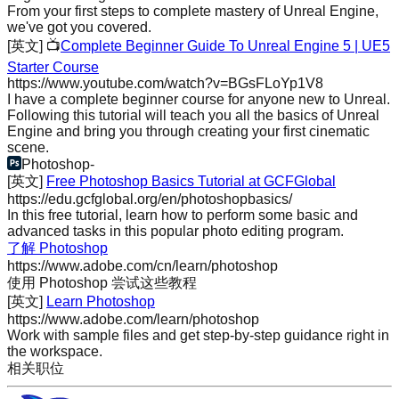
From your first steps to complete mastery of Unreal Engine,
we've got you covered.
[英文]
📺
Complete Beginner Guide To Unreal Engine 5 | UE5
Starter Course
https://www.youtube.com/watch?v=BGsFLoYp1V8
I have a complete beginner course for anyone new to Unreal.
Following this tutorial will teach you all the basics of Unreal
Engine and bring you through creating your first cinematic
scene.
Photoshop
-
[英文]
Free Photoshop Basics Tutorial at GCFGlobal
https://edu.gcfglobal.org/en/photoshopbasics/
In this free tutorial, learn how to perform some basic and
advanced tasks in this popular photo editing program.
了解 Photoshop
https://www.adobe.com/cn/learn/photoshop
使用 Photoshop 尝试这些教程
[英文]
Learn Photoshop
https://www.adobe.com/learn/photoshop
Work with sample files and get step-by-step guidance right in
the workspace.
相关职位