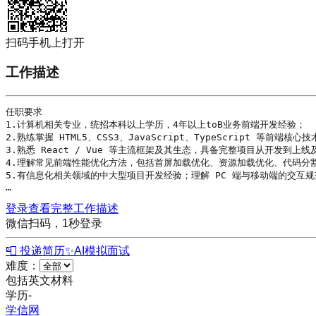
扫码手机上打开
工作描述
任职要求

1.计算机相关专业，统招本科以上
学历
，4年以上toB业务
前端开发
经验；

2.熟练掌握 
HTML5
、
CSS3
、
JavaScript
、
TypeScript
 等前端核心技
3.熟悉 
React
 / 
Vue
 等主流框架及其生态，具备完整项目从开发到上线及
4.理解常见前端性能优化方法，包括首屏加载优化、资源加载优化、代码分
5.有信息化相关领域的中大型项目开发经验；理解 PC 端与移动端的交互规
…
登录查看完整工作描述
微信扫码，1秒登录
📮 投递简历
✨
AI模拟面试
难度：
包括英文材料
学历
-
学信网