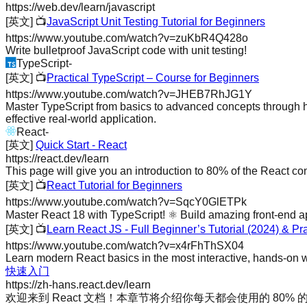
https://web.dev/learn/javascript
[英文]
📺
JavaScript Unit Testing Tutorial for Beginners
https://www.youtube.com/watch?v=zuKbR4Q428o
Write bulletproof JavaScript code with unit testing!
TypeScript
-
[英文]
📺
Practical TypeScript – Course for Beginners
https://www.youtube.com/watch?v=JHEB7RhJG1Y
Master TypeScript from basics to advanced concepts through han
effective real-world application.
React
-
[英文]
Quick Start - React
https://react.dev/learn
This page will give you an introduction to 80% of the React con
[英文]
📺
React Tutorial for Beginners
https://www.youtube.com/watch?v=SqcY0GlETPk
Master React 18 with TypeScript! ⚛️ Build amazing front-end app
[英文]
📺
Learn React JS - Full Beginner’s Tutorial (2024) & Pra
https://www.youtube.com/watch?v=x4rFhThSX04
Learn modern React basics in the most interactive, hands-on wa
快速入门
https://zh-hans.react.dev/learn
欢迎来到 React 文档！本章节将介绍你每天都会使用的 80% 的 