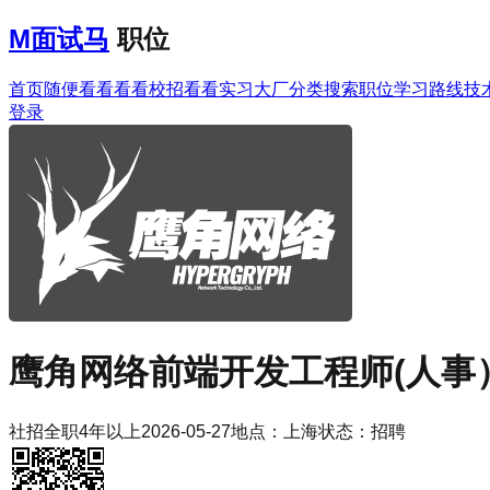
M
面试马
职位
首页
随便看看
看看校招
看看实习
大厂分类
搜索职位
学习路线
技
登录
鹰角网络
前端开发工程师(人事
社招
全职
4年以上
2026-05-27
地点：
上海
状态：
招聘