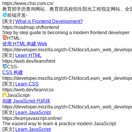
https://www.chsi.com.cn/
教育部学历查询网站、教育部高校招生阳光工程指定网站、全
前端开发
-
[英文]
What is Frontend Development?
https://roadmap.sh/frontend
Step by step guide to becoming a modern frontend developer
HTML
-
使用 HTML 构建 Web
https://developer.mozilla.org/zh-CN/docs/Learn_web_develop
[英文]
Learn HTML
https://web.dev/learn/html
CSS
-
CSS 构建
https://developer.mozilla.org/zh-CN/docs/Learn_web_develop
[英文]
Learn CSS
https://web.dev/learn/css
JavaScript
-
创建 JavaScript 代码块
https://developer.mozilla.org/zh-CN/docs/Learn_web_develop
[英文]
Learn JavaScript
https://learnjavascript.online/
The easiest way to learn & practice modern JavaScript
[英文]
Learn JavaScript