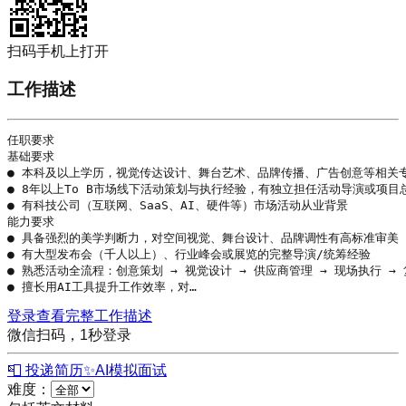
扫码手机上打开
工作描述
任职要求

基础要求

● 本科及以上
学历
，视觉传达设计、舞台艺术、品牌传播、广告创意等相关专
● 8年以上To B市场线下活动策划与执行经验，有独立担任活动导演或项目总
● 有科技公司（互联网、
SaaS
、AI、硬件等）市场活动从业背景

能力要求

● 具备强烈的美学判断力，对空间视觉、舞台设计、品牌调性有高标准审美

● 有大型发布会（千人以上）、行业峰会或展览的完整导演/统筹经验

● 熟悉活动全流程：创意策划 → 视觉设计 → 供应商管理 → 现场执行 → 
● 擅长用AI工具提升工作效率，对…
登录查看完整工作描述
微信扫码，1秒登录
📮 投递简历
✨
AI模拟面试
难度：