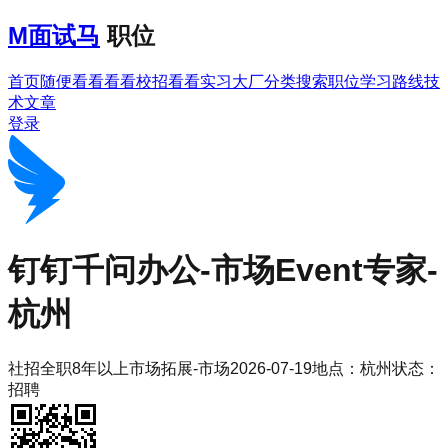
M
面试马
职位
首页
随便看看
看看校招
看看实习
大厂分类
搜索职位
学习路线
技
术文章
登录
钉钉
千问办公-市场Event专家-
杭州
社招
全职
8年以上
市场拓展-市场
2026-07-19
地点：
杭州
状态：
招聘