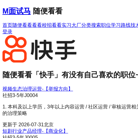
M
面试马
随便看看
首页
随便看看
看看校招
看看实习
大厂分类
搜索职位
学习路线
技
登录
随便看看「
快手
」有没有自己喜欢的职位
视频生态治理运营-【举报方向】
社招
3-5年
J0004
1. 本科及以上学历，3年以上内容运营 / 社区运营 / 审核
的治理策略
更新于
2026-07-31
北京
短剧行业产品经理-【商业化】
社招
3-5年
J0005