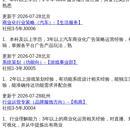
熟悉
更新于
2026-07-28
北京
商业化行业策略（汽车）-【生活服务】
社招
3-5年
J0006
1、本科及以上学历，3年以上汽车商业化广告策略运营经验，
辑，掌握各平台广告产品玩法，熟
更新于
2026-07-28
北京
系统策划（功能向）-【游戏事业部】
社招
1-3年
J0005
1、2年以上游戏策划经验，有功能系统设计相关经验，能独立
验，能准确传达功能需求并配合推
更新于
2026-07-28
杭州
行业运营专家（品牌服饰方向）-【电商】
社招
3-5年
J0004
1、行业理解能力：3年以上的商业化运营相关经验，对直播、短
可视化，并从中提炼出有商业