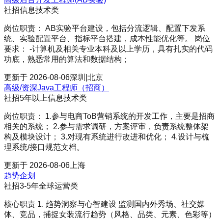
社招
信息技术类
岗位职责： AB实验平台建设，包括分流逻辑、配置下发系
统、实验配置平台、指标平台搭建，成本性能优化等。 岗位
要求： -计算机及相关专业本科及以上学历，具有扎实的代码
功底，熟悉常用的算法和数据结构；
更新于
2026-08-06
深圳|北京
高级/资深Java工程师（招商）
社招
5年以上
信息技术类
岗位职责： 1.参与电商ToB营销系统的开发工作，主要是招商
相关的系统； 2.参与需求调研，方案评审，负责系统整体架
构及模块设计； 3.对现有系统进行改进和优化； 4.设计与梳
理系统/接口规范文档。
更新于
2026-08-06
上海
趋势企划
社招
3-5年
全球运营类
核心职责 1. 趋势洞察与心智建设 监测国内外秀场、社交媒
体、竞品，捕捉女装流行趋势（风格、品类、元素、色彩等）