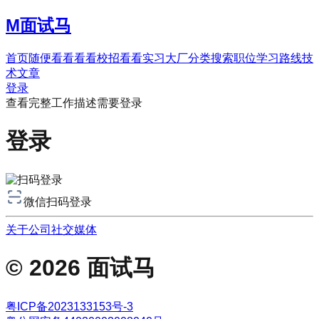
M
面试马
首页
随便看看
看看校招
看看实习
大厂分类
搜索职位
学习路线
技
术文章
登录
查看完整工作描述需要登录
登录
微信
扫码登录
关于公司
社交媒体
©
2026
面试马
粤ICP备2023133153号-3