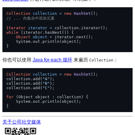
Collection
collection
=
new
HashSet
// ... 向集合中添加元素
Iterator
iterator
=
while
 (iterator.hasNext()) {

Object
object
=
 iterator.next();

    System.out.println(object);

你也可以使用
Java for-each 循环
来遍历
：
Collection
Collection
collection
=
new
HashSet
();

collection.add(
"A"
);

collection.add(
"B"
);

collection.add(
"C"
);

for
 (Object object : collection) {

    System.out.println(object);

关于公司
社交媒体