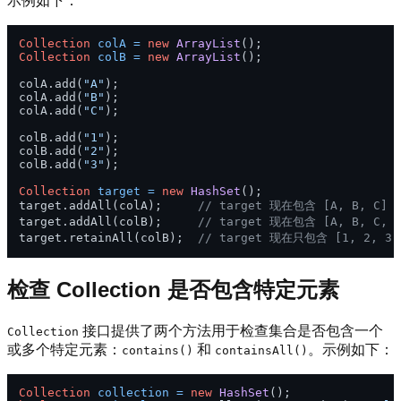
示例如下：
Collection
colA
=
new
ArrayList
Collection
colB
=
new
ArrayList
();

colA.add(
"A"
);

colA.add(
"B"
);

colA.add(
"C"
);

colB.add(
"1"
);

colB.add(
"2"
);

colB.add(
"3"
);

Collection
target
=
new
HashSet
();

target.addAll(colA);     
// target 现在包含 [A, B, C]
target.addAll(colB);     
// target 现在包含 [A, B, C, 1
target.retainAll(colB);  
// target 现在只包含 [1, 2, 3]
检查 Collection 是否包含特定元素
接口提供了两个方法用于检查集合是否包含一个
Collection
或多个特定元素：
和
。示例如下：
contains()
containsAll()
Collection
collection
=
new
HashSet