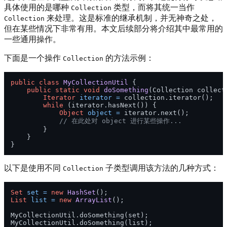
具体使用的是哪种
类型，而将其统一当作
Collection
来处理。这是标准的继承机制，并无神奇之处，
Collection
但在某些情况下非常有用。本文后续部分将介绍其中最常用的
一些通用操作。
下面是一个操作
的方法示例：
Collection
public
class
MyCollectionUtil
 {

public
static
void
doSomething
(Collection collect
Iterator
iterator
=
 collection.iterator();

while
 (iterator.hasNext()) {

Object
object
=
 iterator.next();

// 在此处对 object 进行某些操作...
        }

    }

以下是使用不同
子类型调用该方法的几种方式：
Collection
Set
set
=
new
HashSet
List
list
=
new
ArrayList
();

MyCollectionUtil.doSomething(set);
