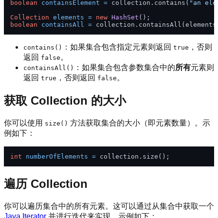
boolean
containsElement
=
 collection.contains(
"an ele
Collection
elements
=
new
HashSet
boolean
containsAll
=
：如果集合包含指定元素则返回
，否则
contains()
true
返回
。
false
：如果集合包含参数集合中的
所有
元素则
containsAll()
返回
，否则返回
。
true
false
获取 Collection 的大小
你可以使用
方法获取集合的大小（即元素数量）。示
size()
例如下：
int
numberOfElements
=
遍历 Collection
你可以遍历集合中的所有元素。这可以通过从集合中获取一个
Java Iterator
并进行迭代来实现。示例如下：