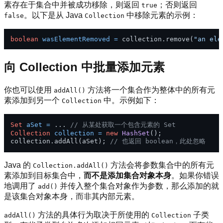
素存在于集合中并被成功移除，则返回
；否则返回
true
。以下是从 Java
中移除元素的示例：
false
Collection
boolean
wasElementRemoved
=
 collection.remove(
"an ele
向 Collection 中批量添加元素
你也可以使用
方法将一个集合作为整体中的所有元
addAll()
素添加到另一个
中。示例如下：
Collection
Set
aSet
=
 ... 
// 从某处获取一个包含元素的 Set
Collection
collection
=
new
HashSet
();

collection.addAll(aSet); 
// 也返回 boolean，此处忽略
Java 的
方法会将参数集合中的所有元
Collection.addAll()
素添加到目标集合中，
而不是添加集合对象本身
。如果你错误
地调用了
并传入整个集合对象作为参数，那么添加的就
add()
是该集合对象本身，而非其内部元素。
方法的具体行为取决于所使用的
子类
addAll()
Collection