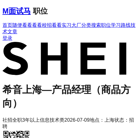
M
面试马
职位
首页
随便看看
看看校招
看看实习
大厂分类
搜索职位
学习路线
技
术文章
登录
希音
上海—产品经理（商品方
向）
社招
全职
3年以上
信息技术类
2026-07-09
地点：
上海
状态：
招
聘