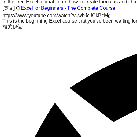
In this free Excel tutorial, learn how to create formulas and ch
[英文]
📺
Excel for Beginners - The Complete Course
https://www.youtube.com/watch?v=wbJcJCkBcMg
This is the beginning Excel course that you've been waiting fo
相关职位