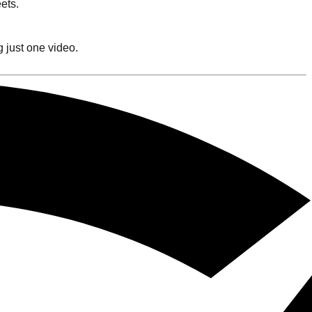
ets.
g just one video.