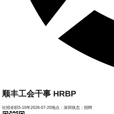
顺丰
工会干事 HRBP
社招
全职
5-10年
2026-07-20
地点：
深圳
状态：
招聘