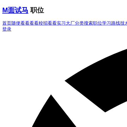
M
面试马
职位
首页
随便看看
看看校招
看看实习
大厂分类
搜索职位
学习路线
技
登录