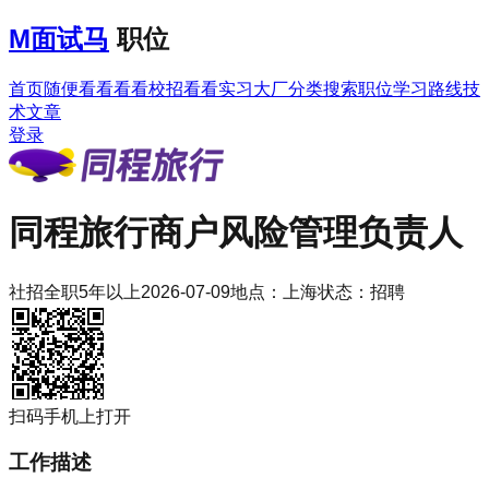
M
面试马
职位
首页
随便看看
看看校招
看看实习
大厂分类
搜索职位
学习路线
技
术文章
登录
同程旅行
商户风险管理负责人
社招
全职
5年以上
2026-07-09
地点：
上海
状态：
招聘
扫码手机上打开
工作描述