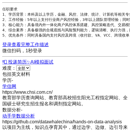
任职要求

1、
学历
背景：本科及以上
学历
，金融、风控、法律、统计、计算机等相关专业
2、工作经验：5年以上支付行业商户风控经验，3年以上团队管理经验；同时
3、核心能力：具备境内外一体化商户风控体系搭建、风控策略迭代、交易模
4、综合素养：具备极强的合规底线与风险预判能力，逻辑清晰、执行力强，
5、优先条件：同时具备国内支付风控及跨境（收付款、VA、VCC、跨境收单
登录查看完整工作描述
微信扫码，1秒登录
📮 投递简历
✨
AI模拟面试
难度：
包括英文材料
学历
-
学信网
https://www.chsi.com.cn/
教育部学历查询网站、教育部高校招生阳光工程指定网站、全
国硕士研究生招生报名和调剂指定网站。
数据分析
-
动手学数据分析
https://github.com/datawhalechina/hands-on-data-analysis
以项目为主线，知识点孕育其中，通过边学、边做、边引导来