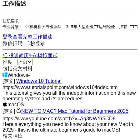
工作描述
任职要求

专业背景： 计算机相关专业本科，3-5年大型企业IT运维经验，持有 ITIL Fo
登录查看完整工作描述
微信扫码，1秒登录
📮 投递简历
✨
AI模拟面试
难度：
包括英文材料
Windows
-
[英文]
Windows 10 Tutorial
https://www.tutorialspoint.com/windows10/index.htm
This tutorial gives you all the indepth information on this new
operating system and its procedures.
macOS
-
[英文]
📺
NEW TO MAC? Mac Tutorial for Beginners 2025
https://www.youtube.com/watch?v=Ag3NWYr5CD8
Here’s everything you need to know about your new Mac in
2025 - this is the ultimate beginner's guide to macOS!
相关职位