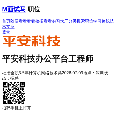
M
面试马
职位
首页
随便看看
看看校招
看看实习
大厂分类
搜索职位
学习路线
技
术文章
登录
平安科技
办公平台工程师
社招
全职
3-5年
计算机网络技术类
2026-07-09
地点：
深圳
状
态：
招聘
扫码手机上打开