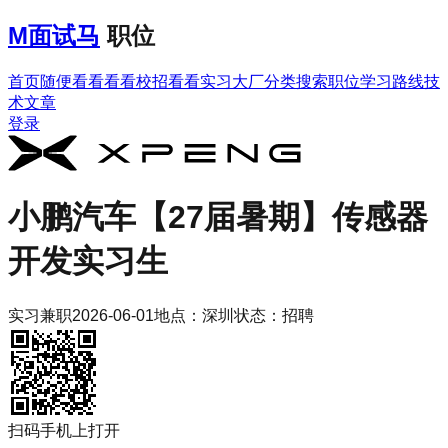
M
面试马
职位
首页
随便看看
看看校招
看看实习
大厂分类
搜索职位
学习路线
技
术文章
登录
小鹏汽车
【27届暑期】传感器
开发实习生
实习
兼职
2026-06-01
地点：
深圳
状态：
招聘
扫码手机上打开