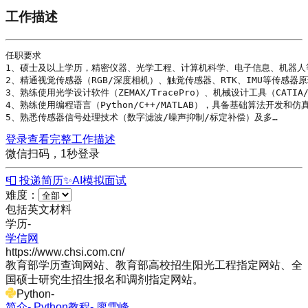
工作描述
任职要求

1、硕士及以上
学历
，精密仪器、光学工程、计算机科学、电子信息、机器人等
2、精通视觉传感器（RGB/深度相机）、触觉传感器、RTK、IMU等传感器原
3、熟练使用光学设计软件（ZEMAX/TracePro）、机械设计工具（CATIA
4、熟练使用编程语言（
Python
/
C++
/
MATLAB
），具备基础算法开发和仿真
5、熟悉传感器信号处理技术（数字滤波/噪声抑制/标定补偿）及多…
登录查看完整工作描述
微信扫码，1秒登录
📮 投递简历
✨
AI模拟面试
难度：
包括英文材料
学历
-
学信网
https://www.chsi.com.cn/
教育部学历查询网站、教育部高校招生阳光工程指定网站、全
国硕士研究生招生报名和调剂指定网站。
Python
-
简介- Python教程- 廖雪峰