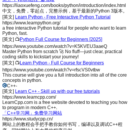
https://liaoxuefeng.com/books/python/introduction/index.html
中文，免费，零起点，完整示例，基于最新的Python 3版本。
[英文]
Learn Python - Free Interactive Python Tutorial
https://www.learnpython.org/
a free interactive Python tutorial for people who want to learn
Python, fast.
[英文]
📺
Python Full Course for Beginners [2025]
https://www.youtube.com/watch?v=K5KVEU3aaeQ
Master Python from scratch 🚀 No fluff—just clear, practical
coding skills to kickstart your journey!
[英文]
📺
Learn Python - Full Course for Beginners
https://www.youtube.com/watch?v=rfscVS0vtbw
This course will give you a full introduction into all of the core
concepts in python.
C++
-
[英文]
Learn C++ - Skill up with our free tutorials
https://www.learncpp.com/
LearnCpp.com is a free website devoted to teaching you how
to program in modern C++.
「C++学习网」免费学习网站
https://www.studycpp.cn/
网站上的教程会手把手教你如何书写，编译以及调试C++程