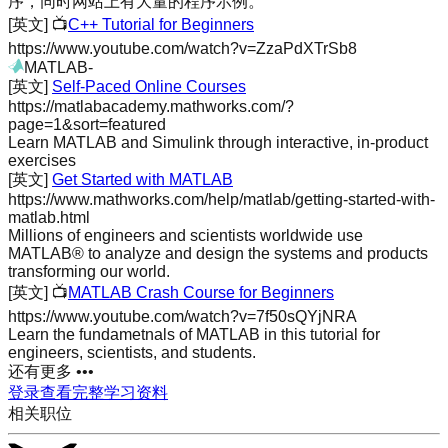
序，同时网站上有大量的程序示例。
[英文]
📺
C++ Tutorial for Beginners
https://www.youtube.com/watch?v=ZzaPdXTrSb8
MATLAB
-
[英文]
Self-Paced Online Courses
https://matlabacademy.mathworks.com/?
page=1&sort=featured
Learn MATLAB and Simulink through interactive, in-product
exercises
[英文]
Get Started with MATLAB
https://www.mathworks.com/help/matlab/getting-started-with-
matlab.html
Millions of engineers and scientists worldwide use
MATLAB® to analyze and design the systems and products
transforming our world.
[英文]
📺
MATLAB Crash Course for Beginners
https://www.youtube.com/watch?v=7f50sQYjNRA
Learn the fundametnals of MATLAB in this tutorial for
engineers, scientists, and students.
还有更多 •••
登录查看完整学习资料
相关职位