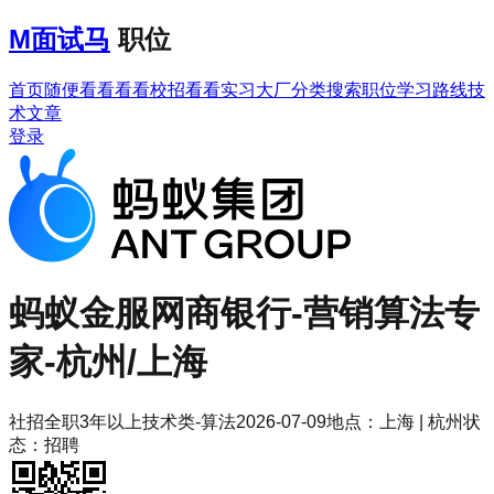
M
面试马
职位
首页
随便看看
看看校招
看看实习
大厂分类
搜索职位
学习路线
技
术文章
登录
蚂蚁金服
网商银行-营销算法专
家-杭州/上海
社招
全职
3年以上
技术类-算法
2026-07-09
地点：
上海 | 杭州
状
态：
招聘