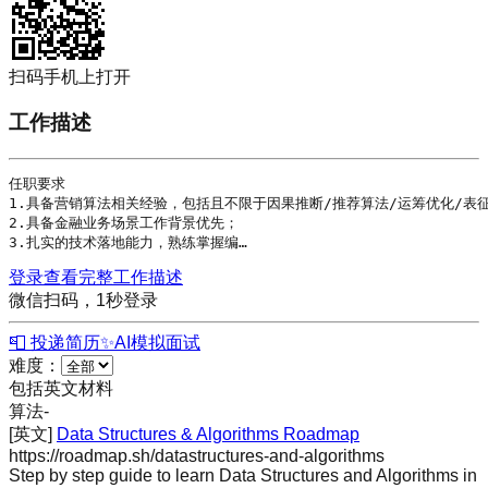
扫码手机上打开
工作描述
任职要求

1.具备营销
算法
相关经验，包括且不限于
因果推断
/推荐
算法
/
运筹优化
/表
2.具备金融业务场景工作背景优先；

3.扎实的技术落地能力，熟练掌握编…
登录查看完整工作描述
微信扫码，1秒登录
📮 投递简历
✨
AI模拟面试
难度：
包括英文材料
算法
-
[英文]
Data Structures & Algorithms Roadmap
https://roadmap.sh/datastructures-and-algorithms
Step by step guide to learn Data Structures and Algorithms in