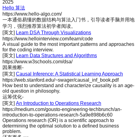
2025
Hello 算法
https://www.hello-algo.com/
一本通俗易懂的数据结构与算法入门书，引导读者手脑并用地
学习，强烈推荐算法初学者阅读。
[英文]
Learn DSA Through Visualizations
https://www.hellointerview.com/learn/code
A visual guide to the most important patterns and approaches
for the coding interview.
[英文]
Learn Data Structures and Algorithms
https://www.w3schools.com/dsa/
因果推断
-
[英文]
Causal Inference: A Statistical Learning Approach
https://web.stanford.edu/~swager/causal_inf_book.pdf
How best to understand and characterize causality is an age-
old question in philosophy.
运筹优化
-
[英文]
An Introduction to Operations Research
https://medium.com/gousto-engineering-techbrunch/an-
introduction-to-operations-research-5a9e898b6c60
Operations research (OR) is a scientific approach to
determining the optimal solution to a defined business
problem.